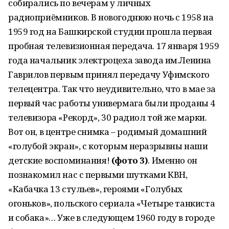
собирались по вечерам у личных
радиоприёмников. В новогоднюю ночь с 1958 на
1959 год на Башкирской студии прошла первая
пробная телевизионная передача. 17 января 1959
года начальник электроцеха завода им.Ленина
Гаврилов первым принял передачу Уфимского
телецентра. Так что неудивительно, что в мае за
первый час работы универмага были проданы 4
телевизора «Рекорд», 30 радиол той же марки.
Вот он, в центре снимка – родимый домашний
«голубой экран», с которым неразрывны наши
детские воспоминания!
(фото 3)
. Именно он
познакомил нас с первыми шутками КВН,
«Кабачка 13 стульев», героями «Голубых
огоньков», польского сериала «Четыре танкиста
и собака»… Уже в следующем 1960 году в городе