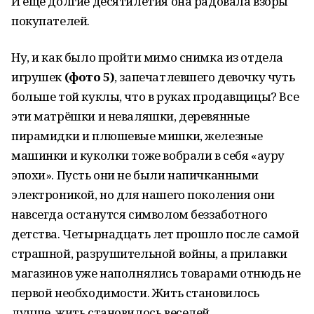
И ещё долгие десятилетия она радовала взоры
покупателей.
Ну, и как было пройти мимо снимка из отдела
игрушек
(фото 5)
, запечатлевшего девочку чуть
больше той куклы, что в руках продавщицы? Все
эти матрёшки и неваляшки, деревянные
пирамидки и плюшевые мишки, железные
машинки и куколки тоже вобрали в себя «ауру
эпохи». Пусть они не были напичканными
электроникой, но для нашего поколения они
навсегда останутся символом беззаботного
детства. Четырнадцать лет прошло после самой
страшной, разрушительной войны, а прилавки
магазинов уже наполнялись товарами отнюдь не
первой необходимости. Жить становилось
лучше, жить становилось веселей…