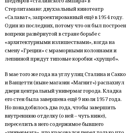
шедевров «сталинского ампира» в
Стерлитамаке: двухзальный кинотеатр
«Салават», запроектированный ещё в 1954 году.
Один из последних, потому что он был построен
вопреки развёрнутой в стране борьбе с
«архитектурными излишествами», когда на
смену «Греции» с мраморными колоннами и
лепниной придут типовые коробки «хрущоб».
В мае того же года на углу улиц Сталина и Сакко
и Ванцетти (ныне магазин «Магнит») распахнул
двери центральный универмаг города. Кладка
его стен была завершена ещё 9 июля 1957 года.
Но понадобилось два года, чтобы завершить
внутреннюю отделку (о ней – чуть ниже),
переселить в него содержимое бывшего
«универмага», что красовался перед только что