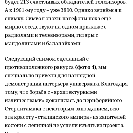
будет 213 счастливых обладателей телевизоров.
А к 1961-му году – уже 3890. Однако вернёмся к
снимку. Символ эпохи: патефоны пока ещё
мирно соседствуют на одном прилавке с
радиолами и телевизорами, гитары с
мандолинами и балалайками.
Следующий снимок, сделанный с
противоположного ракурса
(фото 4)
, мы
специально привели для наглядной
демонстрации интерьера универмага. Благодаря
тому, что борьба с «архитектурными
излишествами» докатилась до периферийного
Стерлитамака с некоторым запозданием, всю
эта красоту «сталинского ампира» из капителей
колонн с лепниной не успели изъять из проекта.