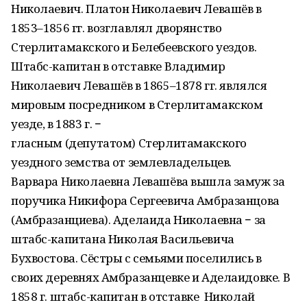
Николаевич. Платон Николаевич Левашёв в
1853–1856 гг. возглавлял дворянство
Стерлитамакского и Белебеевского уездов.
Штабс-капитан в отставке Владимир
Николаевич Левашёв в 1865–1878 гг. являлся
мировым посредником в Стерлитамакском
уезде, в 1883 г. −
гласным (депутатом) Стерлитамакского
уездного земства от землевладельцев.
Варвара Николаевна Левашёва вышла замуж за
поручика Никифора Сергеевича Амбразанцова
(Амбразанциева). Аделаида Николаевна − за
штабс-капитана Николая Васильевича
Бухвостова. Сёстры с семьями поселились в
своих деревнях Амбразанцевке и Аделаидовке. В
1858 г. штабс-капитан в отставке Николай