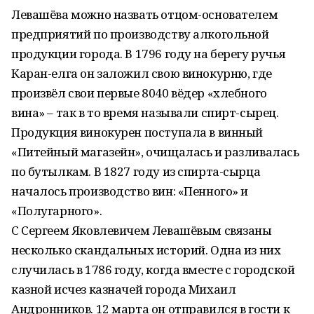
Левашёва можно назвать отцом-основателем
предприятий по производству алкогольной
продукции города. В 1796 году на берегу ручья
Каран-елга он заложил свою винокурню, где
произвёл свои первые 8040 вёдер «хлебного
вина» – так в то время называли спирт-сырец.
Продукция винокурен поступала в винный
«Питейный магазейн», очищалась и разливалась
по бутылкам. В 1827 году из спирта-сырца
началось производство вин: «Пенного» и
«Полугарного».
С Сергеем Яковлевичем Левашёвым связаны
несколько скандальных историй. Одна из них
случилась в 1786 году, когда вместе с городской
казной исчез казначей города Михаил
Андронников. 12 марта он отправился в гости к