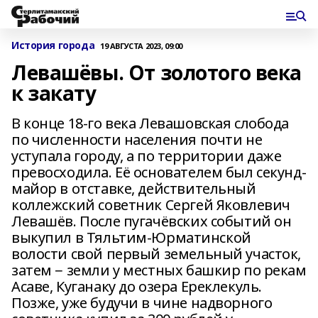
История города
19 АВГУСТА 2023, 09:00
Левашёвы. От золотого века
к закату
В конце 18-го века Левашовская слобода
по численности населения почти не
уступала городу, а по территории даже
превосходила. Её основателем был секунд-
майор в отставке, действительный
коллежский советник Сергей Яковлевич
Левашёв. После пугачёвских событий он
выкупил в Тяльтим-Юрматинской
волости свой первый земельный участок,
затем − земли у местных башкир по рекам
Асаве, Куганаку до озера Ереклекуль.
Позже, уже будучи в чине надворного