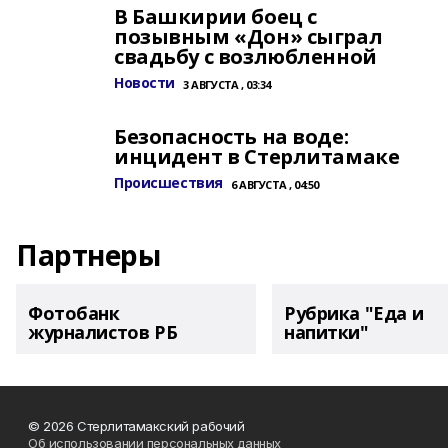
В Башкирии боец с
позывным «Дон» сыграл
свадьбу с возлюбленной
Новости
3 АВГУСТА , 03:34
Безопасность на воде:
инцидент в Стерлитамаке
Происшествия
6 АВГУСТА , 04:50
Партнеры
Фотобанк
Рубрика "Еда и
журналистов РБ
напитки"
© 2026 Стерлитамакский рабочий
Об использовании персональных данных