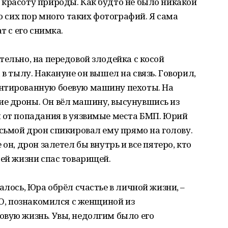
 красоту природы. Как будто не было никакой
до сих пор много таких фотографий. Я сама
т с его снимка.
тельно, на передовой злодейка с косой
 в тылу. Накануне он вышел на связь. Говорил,
нтированную боевую машину пехоты. На
е дроны. Он вёл машину, высунувшись из
я от попадания в уязвимые места БМП. Юрий
осьмой дрон спикировал ему прямо на голову.
он, дрон залетел бы внутрь и все пятеро, кто
оей жизни спас товарищей.
алось, Юра обрёл счастье в личной жизни, –
ВО, познакомился с женщиной из
вую жизнь. Увы, недолгим было его