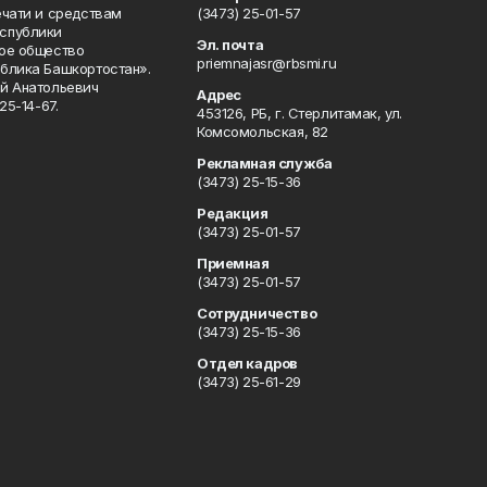
ечати и средствам
(3473) 25-01-57
спублики
Эл. почта
ое общество
priemnajasr@rbsmi.ru
блика Башкортостан».
й Анатольевич
Адрес
25-14-67.
453126, РБ, г. Стерлитамак, ул.
Комсомольская, 82
Рекламная служба
(3473) 25-15-36
Редакция
(3473) 25-01-57
Приемная
(3473) 25-01-57
Сотрудничество
(3473) 25-15-36
Отдел кадров
(3473) 25-61-29