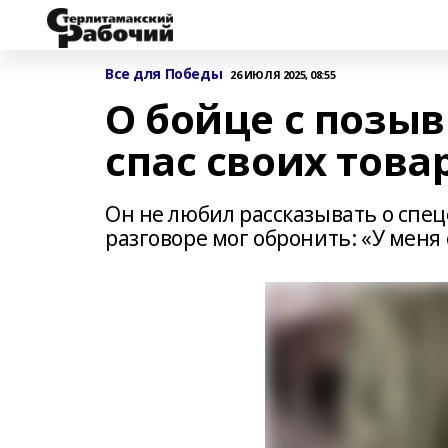
Все для Победы
26 ИЮЛЯ 2025, 08:55
О бойце с позы
спас своих тов
Он не любил рассказывать о спе
разговоре мог обронить: «У меня