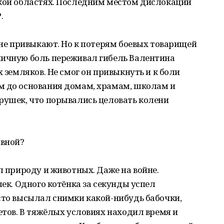
ской областях. Последним местом дислокации
.
ойне привыкают. Но к потерям боевых товарищей
личную боль переживал гибель Валентина
х земляков. Не смог он привыкнуть и к боли
м до основания домам, храмам, школам и
рушек, что порывались целовать колени
ывной?
л природу и животных. Даже на войне.
шек. Одного котёнка за секунды успел
сто высылал снимки какой-нибудь бабочки,
етов. В тяжёлых условиях находил время и