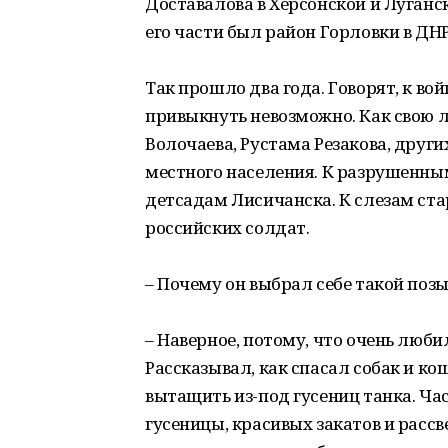
Доставалова в Херсонской и Луган
его части был район Горловки в ДНР
Так прошло два года. Говорят, к в
привыкнуть невозможно. Как свою 
Волочаева, Рустама Резакова, други
местного населения. К разрушенны
детсадам Лисичанска. К слезам ста
российских солдат.
– Почему он выбрал себе такой поз
– Наверное, потому, что очень люби
Рассказывал, как спасал собак и ко
вытащить из-под гусениц танка. Ча
гусеницы, красивых закатов и рассв