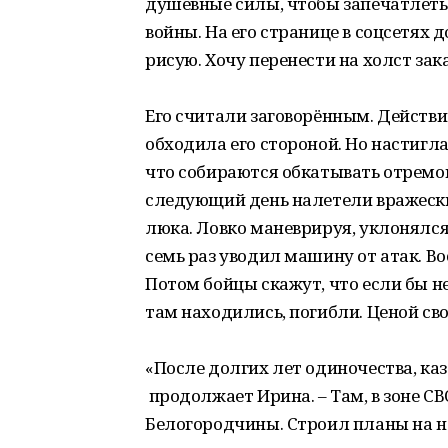
душевные силы, чтобы запечатлеть
войны. На его странице в соцсетях 
рисую. Хочу перенести на холст зака
Его считали заговорённым. Действи
обходила его стороной. Но настигла
что собираются обкатывать отремо
следующий день налетели вражески
люка. Ловко маневрируя, уклонялс
семь раз уводил машину от атак. В
Потом бойцы скажут, что если бы не 
там находились, погибли. Ценой св
«После долгих лет одиночества, каз
продолжает Ирина. – Там, в зоне С
Белогородчины. Строил планы на но