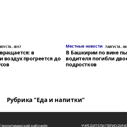
Местные новости
АВГУСТА , 03:57
7 АВГУСТА , 04:
вращается: в
В Башкирии по вине пь
 воздух прогреется до
водителя погибли дво
усов
подростков
Рубрика "Еда и напитки"
Стерлитамакский рабочий»
УЧРЕДИТЕЛИ ПЕРИОДИЧЕ