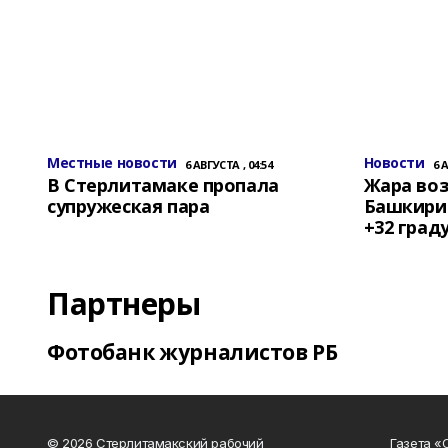
Местные новости
Новости
6 АВГУСТА , 04:54
6 
В Стерлитамаке пропала
Жара воз
супружеская пара
Башкирии
+32 град
Партнеры
Фотобанк журналистов РБ
© 2026 Стерлитамакский рабочий
Газета «