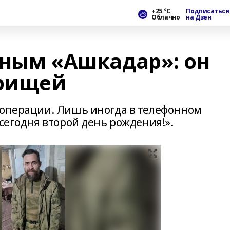
+25 °С
Подписаться
Облачно
на Дзен
вным «Ашкадар»: он
арищей
цоперации. Лишь иногда в телефонном
 сегодня второй день рождения!».