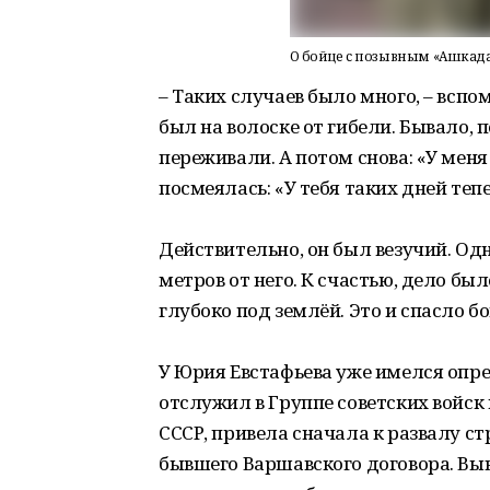
О бойце с позывным «Ашкадар
– Таких случаев было много, – вспом
был на волоске от гибели. Бывало, п
переживали. А потом снова: «У меня
посмеялась: «У тебя таких дней теп
Действительно, он был везучий. Од
метров от него. К счастью, дело бы
глубоко под землёй. Это и спасло бо
У Юрия Евстафьева уже имелся опр
отслужил в Группе советских войск 
СССР, привела сначала к развалу ст
бывшего Варшавского договора. Выв