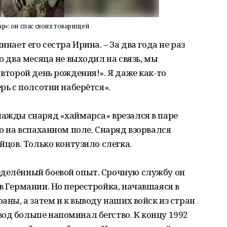
»: он спас своих товарищей
инает его сестра Ирина. – За два года не раз
о два месяца не выходил на связь, мы
 второй день рождения!». Я даже как-то
ерь с полсотни наберётся».
нажды снаряд «хаймарса» врезался в паре
ло на вспаханном поле. Снаряд взорвался
йцов. Только контузило слегка.
еделённый боевой опыт. Срочную службу он
в Германии. Но перестройка, начавшаяся в
раны, а затем и к выводу наших войск из стран
од больше напоминал бегство. К концу 1992