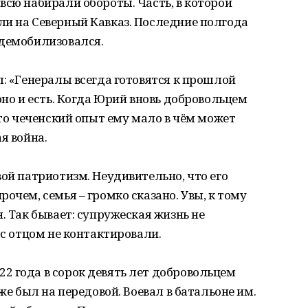
всю набирали обороты. Часть, в которой
ли на Северный Кавказ. Последние полгода
 демобилизовался.
л: «Генералы всегда готовятся к прошлой
оно и есть. Когда Юрий вновь добровольцем
что чеченский опыт ему мало в чём может
я война.
вой патриотизм. Неудивительно, что его
очем, семья – громко сказано. Увы, к тому
. Так бывает: супружеская жизнь не
 с отцом не контактировали.
2 года в сорок девять лет добровольцем
же был на передовой. Воевал в батальоне им.