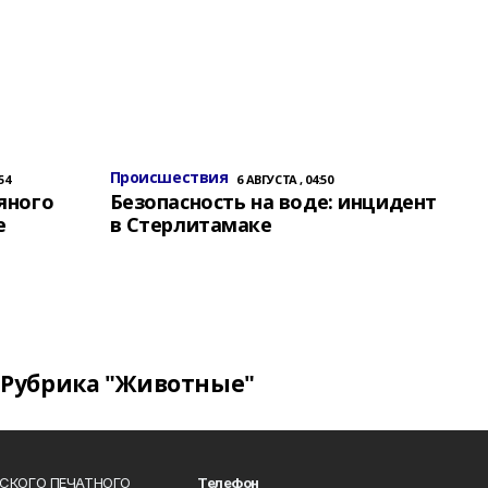
Происшествия
54
6 АВГУСТА , 04:50
яного
Безопасность на воде: инцидент
е
в Стерлитамаке
Рубрика "Животные"
СКОГО ПЕЧАТНОГО
Телефон