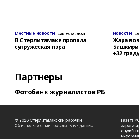
Местные новости
Новости
6 АВГУСТА , 04:54
6 
В Стерлитамаке пропала
Жара воз
супружеская пара
Башкирии
+32 град
Партнеры
Фотобанк журналистов РБ
© 2026 Стерлитамакский рабочий
Газета «
Об использовании персональных данных
зарегист
службы п
информац