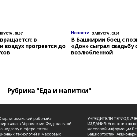
Новости
АВГУСТА , 03:57
3 АВГУСТА , 03:34
вращается: в
В Башкирии боец с по
 воздух прогреется до
«Дон» сыграл свадьбу 
усов
возлюбленной
Рубрика "Еда и напитки"
Стерлитамакский рабочий»
УЧРЕДИТЕЛИ ПЕРИОДИЧЕ
рирована в Управлении Федеральной
ИЗДАНИЯ: Агентство по п
о надзору в сфере связи,
массовой информации Ре
ионных технологий и массовых
Башкортостан, Акционерн