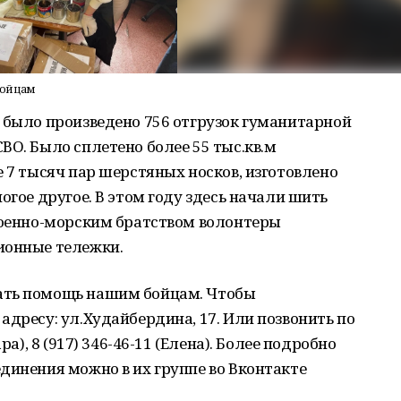
бойцам
 было произведено 756 отгрузок гуманитарной
ВО. Было сплетено более 55 тыс.кв.м
е 7 тысяч пар шерстяных носков, изготовлено
огое другое. В этом году здесь начали шить
 Военно-морским братством волонтеры
ионные тележки.
ать помощь нашим бойцам. Чтобы
адресу: ул.Худайбердина, 17. Или позвонить по
ра), 8 (917) 346-46-11 (Елена). Более подробно
динения можно в их группе во Вконтакте