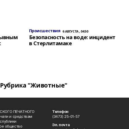
Происшествия
6 АВГУСТА , 04:50
зывным
Безопасность на воде: инцидент
с
в Стерлитамаке
Рубрика "Животные"
СКОГО ПЕЧАТНОГО
Телефон
ечати и средствам
(3473) 25-01-57
спублики
Эл. почта
ое общество