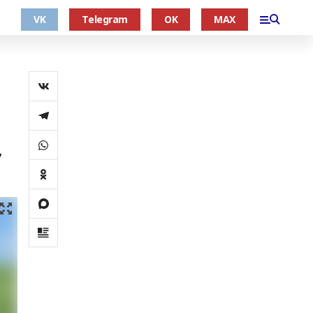
VK
Telegram
OK
MAX
,