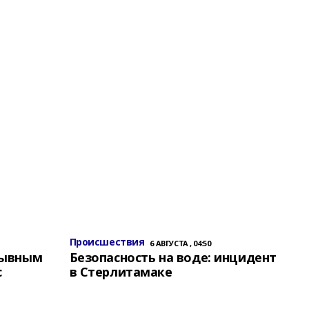
Происшествия
6 АВГУСТА , 04:50
зывным
Безопасность на воде: инцидент
с
в Стерлитамаке