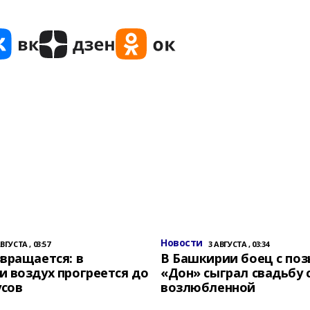
Новости
АВГУСТА , 03:57
3 АВГУСТА , 03:34
вращается: в
В Башкирии боец с по
 воздух прогреется до
«Дон» сыграл свадьбу 
усов
возлюбленной