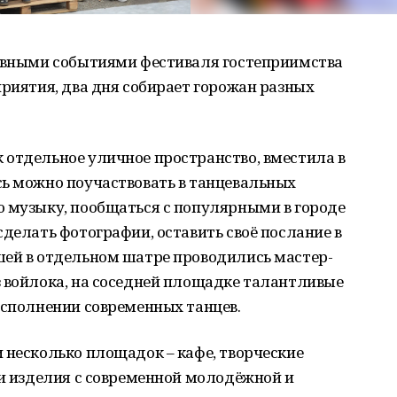
новными событиями фестиваля гостеприимства
приятия, два дня собирает горожан разных
 отдельное уличное пространство, вместила в
сь можно поучаствовать в танцевальных
ю музыку, пообщаться с популярными в городе
сделать фотографии, оставить своё послание в
шей в отдельном шатре проводились мастер-
з войлока, на соседней площадке талантливые
исполнении современных танцев.
 несколько площадок – кафе, творческие
ои изделия с современной молодёжной и