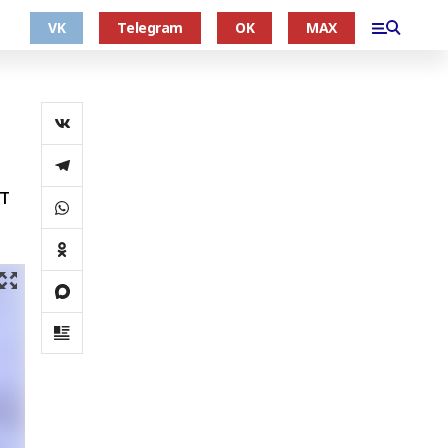
VK
Telegram
OK
MAX
т