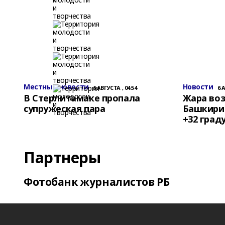
Местные новости
Новости
6 АВГУСТА , 04:54
6 
В Стерлитамаке пропала
Жара воз
супружеская пара
Башкирии
+32 град
Партнеры
Фотобанк журналистов РБ