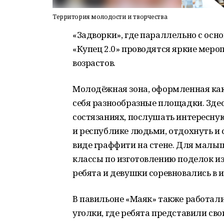
Территория молодости и творчества
«Задворки», где параллельно с ос
«Купец 2.0» проводятся яркие меро
возрастов.
Молодёжная зона, оформленная как
себя разнообразные площадки. Зде
состязаниях, послушать интересну
и республике людьми, отдохнуть и 
виде граффити на стене. Для малы
классы по изготовлению поделок и
ребята и девушки соревновались в 
В павильоне «Маяк» также работали
уголки, где ребята представили св