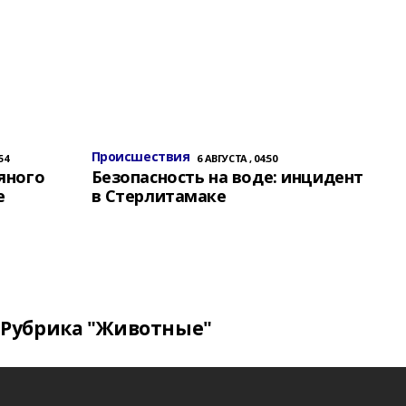
Происшествия
54
6 АВГУСТА , 04:50
яного
Безопасность на воде: инцидент
е
в Стерлитамаке
Рубрика "Животные"