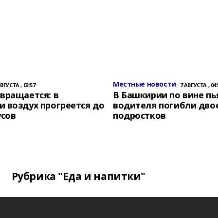
Местные новости
АВГУСТА , 03:57
7 АВГУСТА , 04:
вращается: в
В Башкирии по вине пь
 воздух прогреется до
водителя погибли дво
усов
подростков
Рубрика "Еда и напитки"