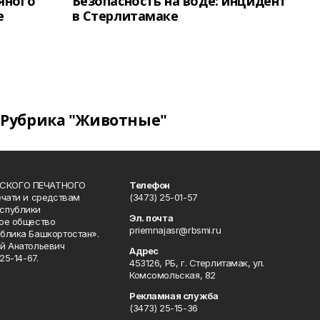
яного
Безопасность на воде: инцидент
е
в Стерлитамаке
Рубрика "Животные"
СКОГО ПЕЧАТНОГО
Телефон
ечати и средствам
(3473) 25-01-57
спублики
Эл. почта
ое общество
priemnajasr@rbsmi.ru
блика Башкортостан».
й Анатольевич
Адрес
25-14-67.
453126, РБ, г. Стерлитамак, ул.
Комсомольская, 82
Рекламная служба
(3473) 25-15-36