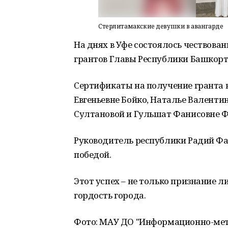
Стерлитамакские девушки в авангарде
На днях в Уфе состоялось чествова
грантов Главы Республики Башкор
Сертификаты на получение гранта
Евгеньевне Бойко, Наталье Валенти
Султановой и Гульшат Фанисовне 
Руководитель республики Радий Фа
победой.
Этот успех – не только признание л
гордость города.
Фото: МАУ ДО "Информационно-мет