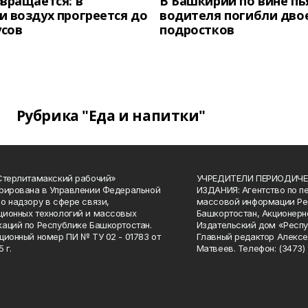
вращается: в
В Башкирии по вине пь
 воздух прогреется до
водителя погибли дво
усов
подростков
Рубрика "Еда и напитки"
Стерлитамакский рабочий»
УЧРЕДИТЕЛИ ПЕРИОДИЧЕ
рирована в Управлении Федеральной
ИЗДАНИЯ: Агентство по п
о надзору в сфере связи,
массовой информации Ре
ионных технологий и массовых
Башкортостан, Акционерн
аций по Республике Башкортостан.
Издательский дом «Респу
ционный номер ПИ № ТУ 02 - 01783 от
Главный редактор Алексе
 г.
Матвеев. Телефон: (3473) 