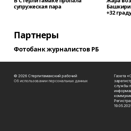
В Стерлитамаке пропала
Жара воз
супружеская пара
Башкирии
+32 град
Партнеры
Фотобанк журналистов РБ
© 2026 Стерлитамакский рабочий
Газета «
Об использовании персональных данных
зарегист
службы п
информац
коммуник
Регистра
19.05.2025