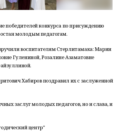
ние победителей конкурса по присуждению
тостан молодым педагогам.
 вручили воспитателям Стерлитамака: Марии
новне Гулениной, Розалине Азаматовне
Файзуллиной.
ритович Хабиров поздравил их с заслуженной
ичных заслуг молодых педагогов, но и слава, и
одический центр"