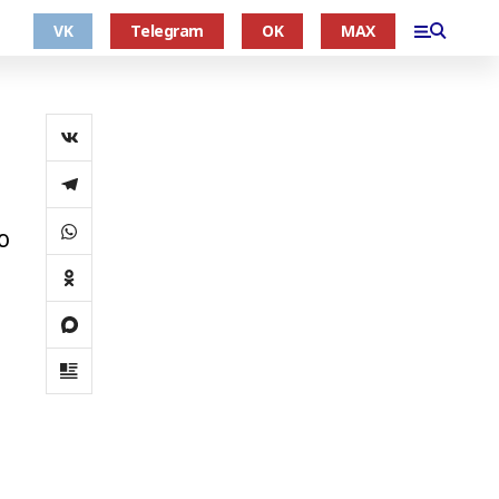
VK
Telegram
OK
MAX
ю