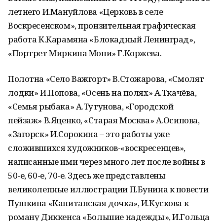
летнего И.Мануйлова «Церковь в селе
Воскресенском», пронзительная графическая
работа К.Карамяна «Блокадный Ленинград»,
«Портрет Миркина Мони» Г.Коржева.
Полотна «Село Важгорт» В.Стожарова, «Смолят
лодки» И.Попова, «Осень на полях» А.Ткачёва,
«Семья рыбака» А.Тутунова, «Городской
пейзаж» В.Яценко, «Старая Москва» А.Осипова,
«Загорск» И.Сорокина – это работы уже
сложившихся художников-«воскресенцев»,
написанные ими через много лет после войны в
50-е, 60-е, 70-е. Здесь же представлены
великолепные иллюстрации П.Бунина к повести
Пушкина «Капитанская дочка», И.Кускова к
роману Диккенса «Большие надежды», И.Гольца