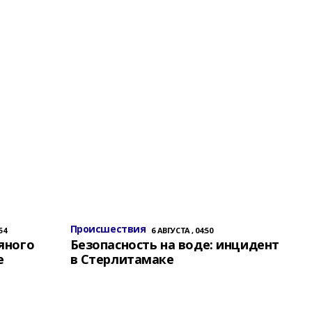
Происшествия
54
6 АВГУСТА , 04:50
яного
Безопасность на воде: инцидент
е
в Стерлитамаке