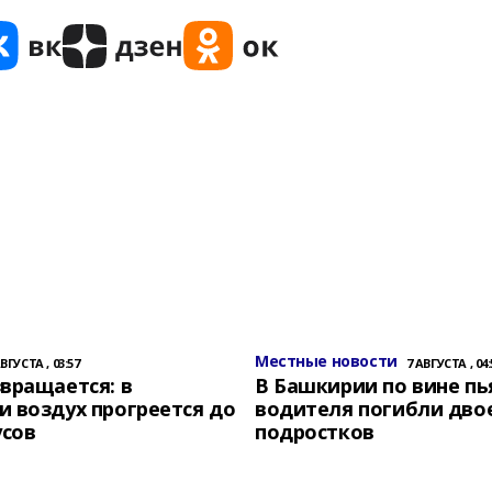
Местные новости
АВГУСТА , 03:57
7 АВГУСТА , 04:
вращается: в
В Башкирии по вине пь
 воздух прогреется до
водителя погибли дво
усов
подростков