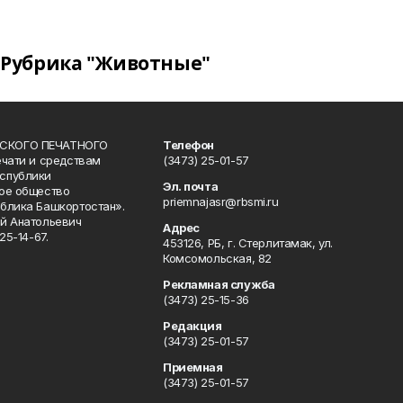
Рубрика "Животные"
СКОГО ПЕЧАТНОГО
Телефон
ечати и средствам
(3473) 25-01-57
спублики
Эл. почта
ое общество
priemnajasr@rbsmi.ru
блика Башкортостан».
й Анатольевич
Адрес
25-14-67.
453126, РБ, г. Стерлитамак, ул.
Комсомольская, 82
Рекламная служба
(3473) 25-15-36
Редакция
(3473) 25-01-57
Приемная
(3473) 25-01-57