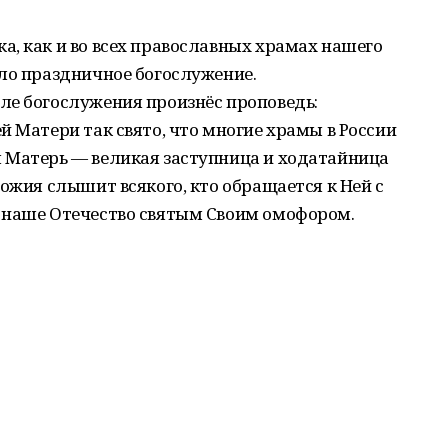
, как и во всех православных храмах нашего
ло праздничное богослужение.
ле богослужения произнёс проповедь:
й Матери так свято, что многие храмы в России
 Матерь — великая заступница и ходатайница
Божия слышит всякого, кто обращается к Ней с
 наше Отечество святым Своим омофором.