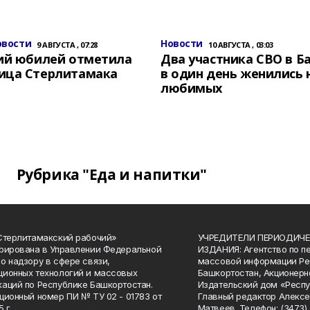
овости
Новости
9 АВГУСТА , 07:28
10 АВГУСТА , 03:03
ний юбилей отметила
Два участника СВО в 
ица Стерлитамака
в один день женились 
любимых
Рубрика "Еда и напитки"
Стерлитамакский рабочий»
УЧРЕДИТЕЛИ ПЕРИОДИЧЕ
рирована в Управлении Федеральной
ИЗДАНИЯ: Агентство по п
о надзору в сфере связи,
массовой информации Ре
ионных технологий и массовых
Башкортостан, Акционерн
аций по Республике Башкортостан.
Издательский дом «Респу
ционный номер ПИ № ТУ 02 - 01783 от
Главный редактор Алексе
 г.
Матвеев. Телефон: (3473) 