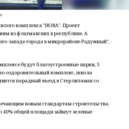
кс
жилого комплекса "НОВА". Проект
им из флагманских в республике. А
юго-западе города в микрорайоне Радужный", -
мплексе будут благоустроенные парки, 3
рно-оздоровительный комплекс, школа
оявится парадный въезд в Стерлитамак со
.
вечающим новым стандартам строительства.
то 40% общей площади займут зеленые