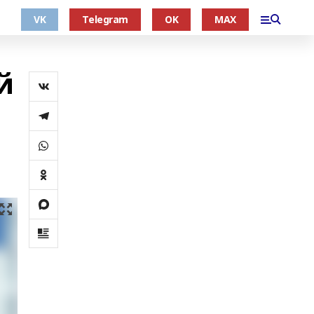
VK
Telegram
OK
MAX
й