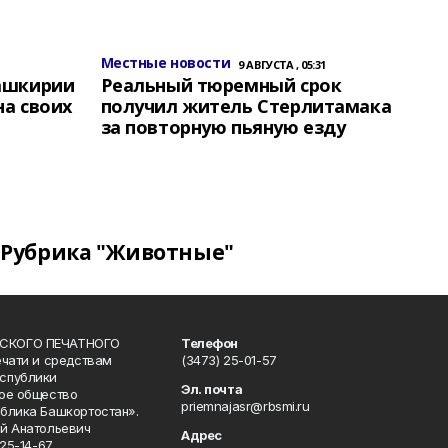
Местные новости
9 АВГУСТА , 05:31
Башкирии
Реальный тюремный срок
на своих
получил житель Стерлитамака
за повторную пьяную езду
Рубрика "Животные"
СКОГО ПЕЧАТНОГО
Телефон
ечати и средствам
(3473) 25-01-57
спублики
Эл. почта
ое общество
priemnajasr@rbsmi.ru
блика Башкортостан».
й Анатольевич
Адрес
25-14-67.