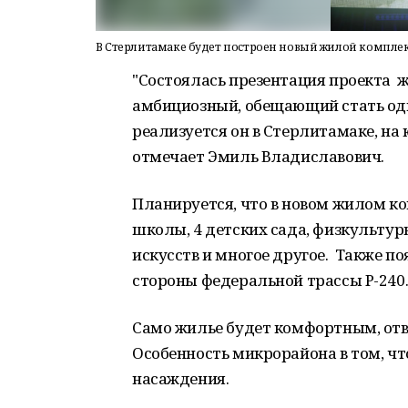
В Стерлитамаке будет построен новый жилой компле
"Состоялась презентация проекта 
амбициозный, обещающий стать одн
реализуется он в Стерлитамаке, на 
отмечает Эмиль Владиславович.
Планируется, что в новом жилом ко
школы, 4 детских сада, физкульту
искусств и многое другое. Также п
стороны федеральной трассы Р-240
Само жилье будет комфортным, от
Особенность микрорайона в том, ч
насаждения.