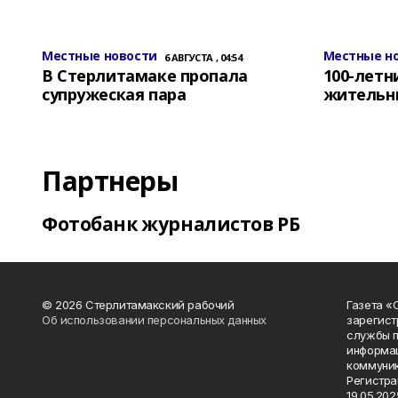
Местные новости
Местные н
6 АВГУСТА , 04:54
В Стерлитамаке пропала
100-лет
супружеская пара
жительн
Партнеры
Фотобанк журналистов РБ
© 2026 Стерлитамакский рабочий
Газета «
Об использовании персональных данных
зарегист
службы п
информац
коммуник
Регистра
19.05.2025