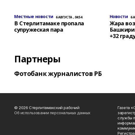
Местные новости
Новости
6 АВГУСТА , 04:54
6 
В Стерлитамаке пропала
Жара воз
супружеская пара
Башкирии
+32 град
Партнеры
Фотобанк журналистов РБ
© 2026 Стерлитамакский рабочий
Газета «
Об использовании персональных данных
зарегист
службы п
информац
коммуник
Регистра