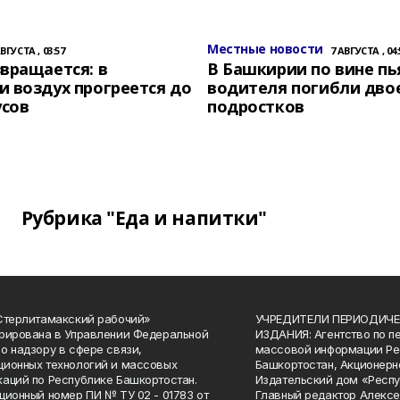
Местные новости
АВГУСТА , 03:57
7 АВГУСТА , 04:
вращается: в
В Башкирии по вине пь
 воздух прогреется до
водителя погибли дво
усов
подростков
Рубрика "Еда и напитки"
Стерлитамакский рабочий»
УЧРЕДИТЕЛИ ПЕРИОДИЧЕ
рирована в Управлении Федеральной
ИЗДАНИЯ: Агентство по п
о надзору в сфере связи,
массовой информации Ре
ионных технологий и массовых
Башкортостан, Акционерн
аций по Республике Башкортостан.
Издательский дом «Респу
ционный номер ПИ № ТУ 02 - 01783 от
Главный редактор Алексе