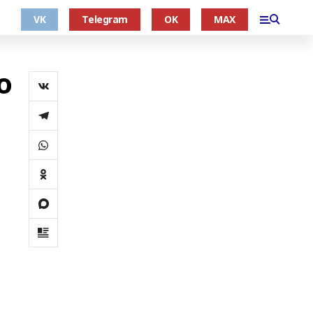
VK
Telegram
OK
MAX
о