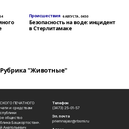
Происшествия
54
6 АВГУСТА , 04:50
яного
Безопасность на воде: инцидент
е
в Стерлитамаке
Рубрика "Животные"
СКОГО ПЕЧАТНОГО
Телефон
ечати и средствам
(3473) 25-01-57
спублики
Эл. почта
ое общество
priemnajasr@rbsmi.ru
блика Башкортостан».
й Анатольевич