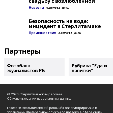
свадьбу с возлюбленной
Новости
3 АВГУСТА , 03:34
Безопасность на воде:
инцидент в Стерлитамаке
Происшествия
6 АВГУСТА , 04:50
Партнеры
Фотобанк
Рубрика "Еда и
журналистов РБ
напитки"
© 2026 Стерлитамакский рабочий
Об использовании персональных данных
Газета «Стерлитамакский рабочий» зарегистрирована в
Управлении Федеральной службы по надзору в сфере связи,