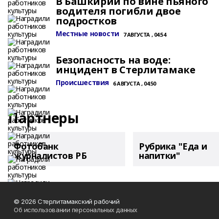
В Башкирии по вине пьяного
водителя погибли двое
подростков
Местные новости
7 АВГУСТА , 04:54
Безопасность на воде:
инцидент в Стерлитамаке
Происшествия
6 АВГУСТА , 04:50
Партнеры
Фотобанк
Рубрика "Еда и
журналистов РБ
напитки"
© 2026 Стерлитамакский рабочий
Об использовании персональных данных