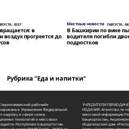
Местные новости
АВГУСТА , 03:57
7 АВГУСТА , 04:
вращается: в
В Башкирии по вине пь
 воздух прогреется до
водителя погибли дво
усов
подростков
Рубрика "Еда и напитки"
Стерлитамакский рабочий»
УЧРЕДИТЕЛИ ПЕРИОДИЧЕ
рирована в Управлении Федеральной
ИЗДАНИЯ: Агентство по п
о надзору в сфере связи,
массовой информации Ре
ионных технологий и массовых
Башкортостан, Акционерн
аций по Республике Башкортостан.
Издательский дом «Респу