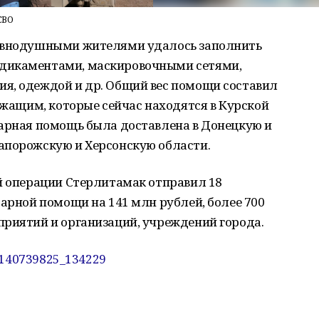
СВО
равнодушными жителями удалось заполнить
дикаментами, маскировочными сетями,
я, одеждой и др. Общий вес помощи составил
лужащим, которые сейчас находятся в Курской
тарная помощь была доставлена в Донецкую и
апорожскую и Херсонскую области.
й операции Стерлитамак отправил 18
тарной помощи на 141 млн рублей, более 700
приятий и организаций, учреждений города.
l-140739825_134229