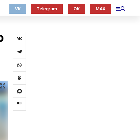
VK
Telegram
OK
MAX
ю