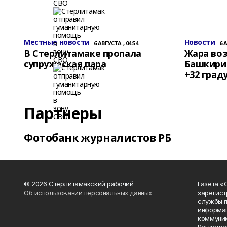
Местные новости
Новости
6 АВГУСТА , 04:54
6 
В Стерлитамаке пропала
Жара воз
супружеская пара
Башкирии
+32 град
Партнеры
Фотобанк журналистов РБ
© 2026 Стерлитамакский рабочий
Газета «
Об использовании персональных данных
зарегист
службы п
информац
коммуник