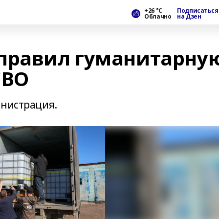
+26 °С
Подписаться
Облачно
на Дзен
правил гуманитарну
СВО
инистрация.