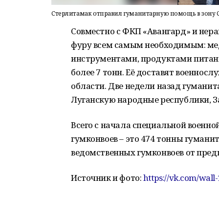
Стерлитамак отправил гуманитарную помощь в зону 
Совместно с ФКП «Авангард» и не
фуру всем самым необходимым: ме
инструментами, продуктами питани
более 7 тонн. Её доставят военнос
области. Две недели назад гумани
Луганскую народные республики, З
Всего с начала специальной военно
гумконвоев – это 474 тонны гумани
ведомственных гумконвоев от пред
Источник и фото:
https://vk.com/wal