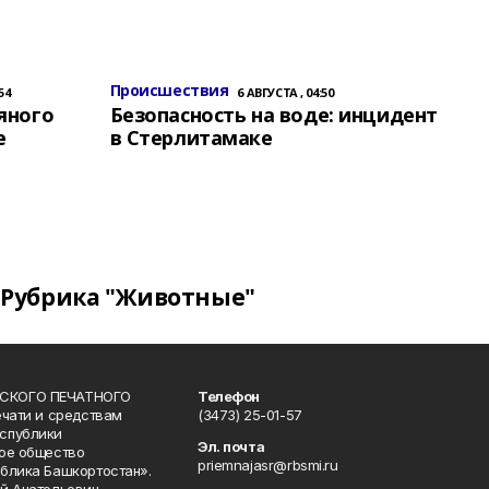
Происшествия
54
6 АВГУСТА , 04:50
яного
Безопасность на воде: инцидент
е
в Стерлитамаке
Рубрика "Животные"
СКОГО ПЕЧАТНОГО
Телефон
ечати и средствам
(3473) 25-01-57
спублики
Эл. почта
ое общество
priemnajasr@rbsmi.ru
блика Башкортостан».