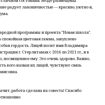
отличном состоянии. Везде размещены
е радует лаконичностью — красиво, уютно и,
шума.
Народной программы и проекта "Новая школа".
а спокойная цветовая гамма, закуплено
особая гордость. Лицей носит имя Владимира
рации г. Стерлитамак с 2016 по 2021 гг., и в
, посвященное ему. Это очень здорово. Важно,
сть кого назван их лицей, чувствуют связь
ависовна.
начит, работа сделана на совесть! Спасибо
 отношение.