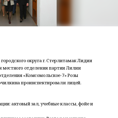
а городского округа г. Стерлитамак Лидии
ря местного отделения партии Лилии
 отделения «Комсомольское-7» Розы
Точилкина проинспектировали лицей.
ции: актовый зал, учебные классы, фойе и