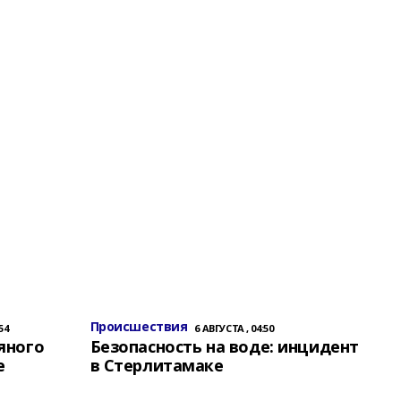
Происшествия
54
6 АВГУСТА , 04:50
яного
Безопасность на воде: инцидент
е
в Стерлитамаке