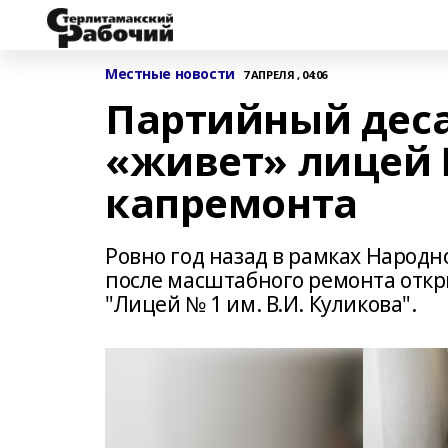
Местные новости
7 АПРЕЛЯ , 04:06
Партийный деса
«живет» лицей №
капремонта
Ровно год назад в рамках Народ
после масштабного ремонта отк
"Лицей № 1 им. В.И. Куликова".