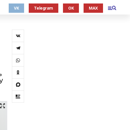
VK
Telegram
OK
MAX
»
У