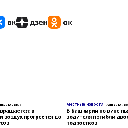
Местные новости
АВГУСТА , 03:57
7 АВГУСТА , 04:
вращается: в
В Башкирии по вине пь
 воздух прогреется до
водителя погибли дво
усов
подростков