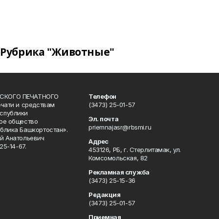
Рубрика "Животные"
СКОГО ПЕЧАТНОГО
Телефон
ечати и средствам
(3473) 25-01-57
спублики
Эл. почта
ое общество
priemnajasr@rbsmi.ru
блика Башкортостан».
й Анатольевич
Адрес
25-14-67.
453126, РБ, г. Стерлитамак, ул.
Комсомольская, 82
Рекламная служба
(3473) 25-15-36
Редакция
(3473) 25-01-57
Приемная