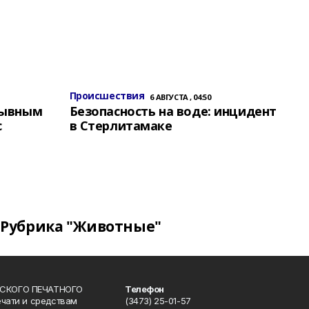
Происшествия
6 АВГУСТА , 04:50
зывным
Безопасность на воде: инцидент
с
в Стерлитамаке
Рубрика "Животные"
СКОГО ПЕЧАТНОГО
Телефон
ечати и средствам
(3473) 25-01-57