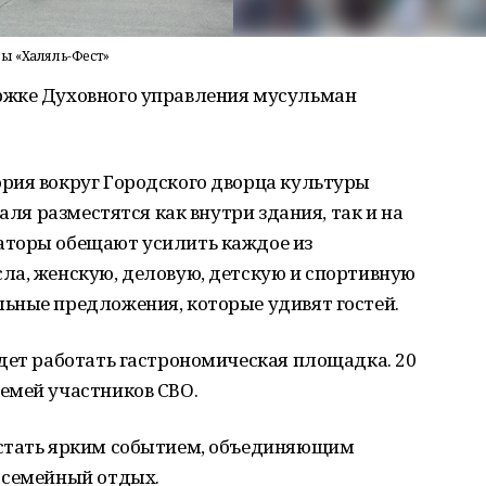
ы «Халяль-Фест»
ржке Духовного управления мусульман
рия вокруг Городского дворца культуры
аля разместятся как внутри здания, так и на
аторы обещают усилить каждое из
ла, женскую, деловую, детскую и спортивную
ьные предложения, которые удивят гостей.
дет работать гастрономическая площадка. 20
емей участников СВО.
 стать ярким событием, объединяющим
 семейный отдых.