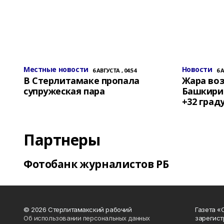
Местные новости
Новости
6 АВГУСТА , 04:54
6 
В Стерлитамаке пропала
Жара воз
супружеская пара
Башкирии
+32 град
Партнеры
Фотобанк журналистов РБ
© 2026 Стерлитамакский рабочий
Газета «
Об использовании персональных данных
зарегист