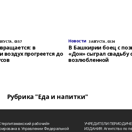
Новости
АВГУСТА , 03:57
3 АВГУСТА , 03:34
вращается: в
В Башкирии боец с по
 воздух прогреется до
«Дон» сыграл свадьбу 
усов
возлюбленной
Рубрика "Еда и напитки"
Стерлитамакский рабочий»
УЧРЕДИТЕЛИ ПЕРИОДИЧЕ
рирована в Управлении Федеральной
ИЗДАНИЯ: Агентство по п