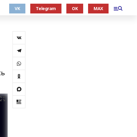
VK
Telegram
OK
MAX
сь