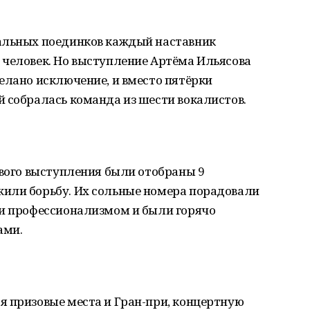
альных поединков каждый наставник
 человек. Но выступление Артёма Ильясова
елано исключение, и вместо пятёрки
 собралась команда из шести вокалистов.
рвого выступления были отобраны 9
или борьбу. Их сольные номера порадовали
 и профессионализмом и были горячо
ами.
я призовые места и Гран-при, концертную