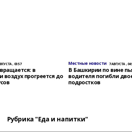
Местные новости
АВГУСТА , 03:57
7 АВГУСТА , 04:
вращается: в
В Башкирии по вине пь
 воздух прогреется до
водителя погибли дво
усов
подростков
Рубрика "Еда и напитки"