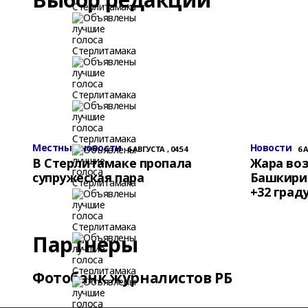
Местные новости
Новости
6 АВГУСТА , 04:54
6 
В Стерлитамаке пропала
Жара воз
супружеская пара
Башкирии
+32 град
Партнеры
Фотобанк журналистов РБ