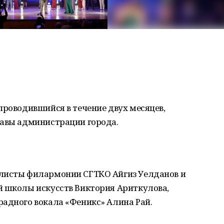
проводившийся в течение двух месяцев,
лавы администрации города.
олисты филармонии СГТКО Айгиз Уелданов и
й школы искусств Виктория Ариткулова,
радного вокала «Феникс» Алина Рай.