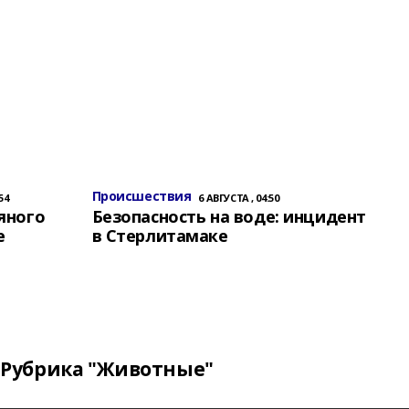
Происшествия
54
6 АВГУСТА , 04:50
яного
Безопасность на воде: инцидент
е
в Стерлитамаке
Рубрика "Животные"