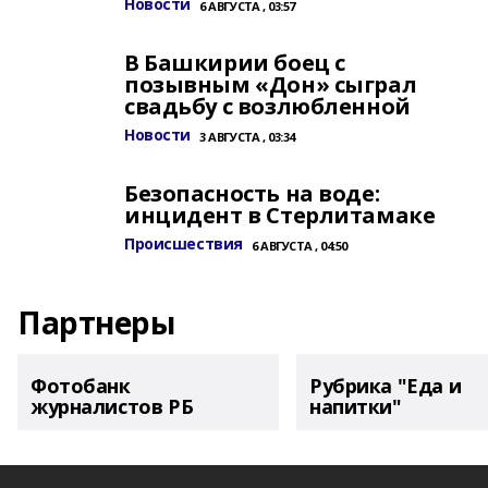
Новости
6 АВГУСТА , 03:57
В Башкирии боец с
позывным «Дон» сыграл
свадьбу с возлюбленной
Новости
3 АВГУСТА , 03:34
Безопасность на воде:
инцидент в Стерлитамаке
Происшествия
6 АВГУСТА , 04:50
Партнеры
Фотобанк
Рубрика "Еда и
журналистов РБ
напитки"