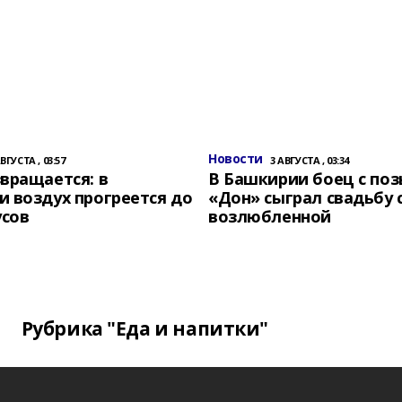
Новости
АВГУСТА , 03:57
3 АВГУСТА , 03:34
вращается: в
В Башкирии боец с по
 воздух прогреется до
«Дон» сыграл свадьбу 
усов
возлюбленной
Рубрика "Еда и напитки"