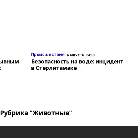
Происшествия
6 АВГУСТА , 04:50
зывным
Безопасность на воде: инцидент
с
в Стерлитамаке
Рубрика "Животные"