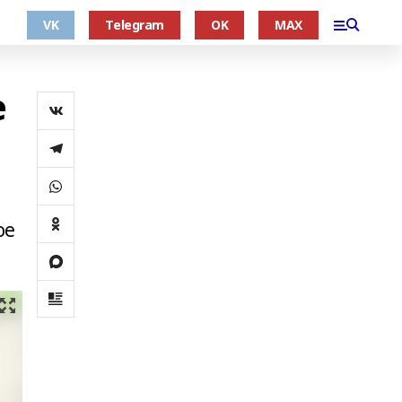
VK
Telegram
OK
MAX
е
ое