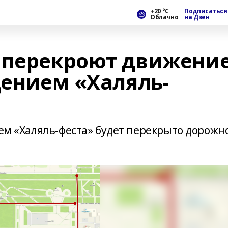
+20 °С
Подписаться
Облачно
на Дзен
 перекроют движени
дением «Халяль-
ием «Халяль-феста» будет перекрыто дорожн