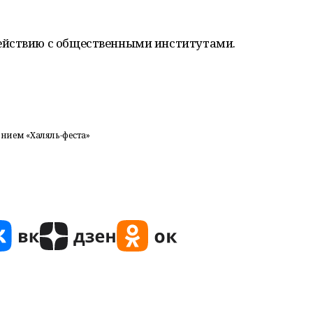
ействию с общественными институтами.
ением «Халяль-феста»