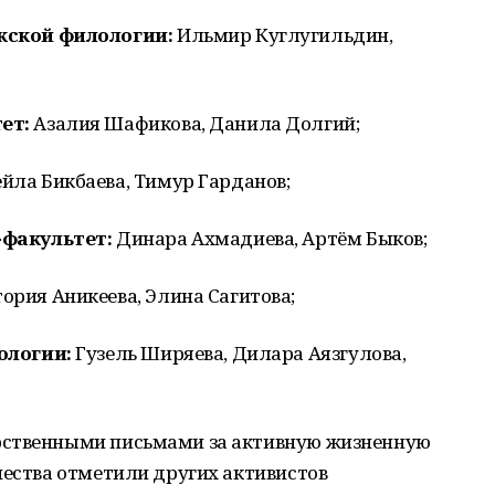
кской филологии:
Ильмир Куглугильдин,
ет:
Азалия Шафикова, Данила Долгий;
йла Бикбаева, Тимур Гарданов;
-факультет:
Динара Ахмадиева, Артём Быков;
ория Аникеева, Элина Сагитова;
ологии:
Гузель Ширяева, Дилара Аязгулова,
рственными письмами за активную жизненную
чества отметили других активистов