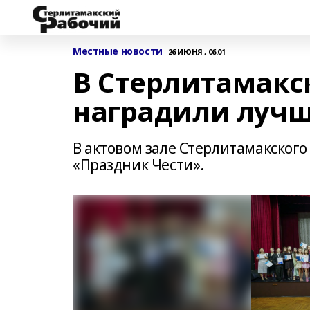
Местные новости
26 ИЮНЯ , 06:01
В Стерлитамакс
наградили луч
В актовом зале Стерлитамакског
«Праздник Чести».