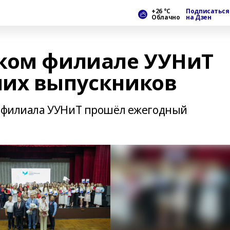
+26 °С
Подписаться
Облачно
на Дзен
ком филиале УУНиТ
ших выпускников
о филиала УУНиТ прошёл ежегодный