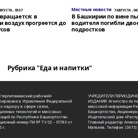
Местные новости
АВГУСТА , 03:57
7 АВГУСТА , 04:
вращается: в
В Башкирии по вине пь
 воздух прогреется до
водителя погибли дво
усов
подростков
Рубрика "Еда и напитки"
Стерлитамакский рабочий»
УЧРЕДИТЕЛИ ПЕРИОДИЧЕ
рирована в Управлении Федеральной
ИЗДАНИЯ: Агентство по п
о надзору в сфере связи,
массовой информации Ре
ионных технологий и массовых
Башкортостан, Акционерн
аций по Республике Башкортостан.
Издательский дом «Респу
ционный номер ПИ № ТУ 02 - 01783 от
Главный редактор Алексе
 г.
Матвеев. Телефон: (3473) 