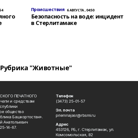
Происшествия
54
6 АВГУСТА , 04:50
яного
Безопасность на воде: инцидент
е
в Стерлитамаке
Рубрика "Животные"
СКОГО ПЕЧАТНОГО
Телефон
ечати и средствам
(3473) 25-01-57
спублики
Эл. почта
ое общество
priemnajasr@rbsmi.ru
блика Башкортостан».
й Анатольевич
Адрес
25-14-67.
453126, РБ, г. Стерлитамак, ул.
Комсомольская, 82