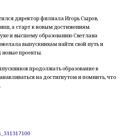
тился директор филиала Игорь Сыров,
ниш, а старт к новым достижениям.
ауке и высшему образованию Светлана
ожелала выпускникам найти свой путь и
 новые проекты.
пускников продолжать образование в
танавливаться на достигнутом и помнить, что
.
01_311317100