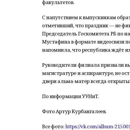
факультетов.
С напутствием к выпускникам обра
отметивший, что праздник — не фи
Председатель Госкомитета РБ по н
Мустафина в формате видеосвязи п
напомнила, что республика ждёт их
Руководители филиала призвали вы
магистратуре и аспирантуре, не ос
двери альма-матер всегда открыты
По информации УУНиТ.
Фото Артур Курбангалеев.
Все фото:
https://vk.com/album-2150