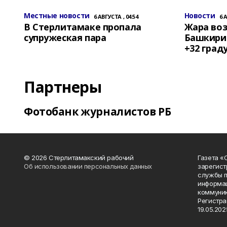
Местные новости
Новости
6 АВГУСТА , 04:54
6 
В Стерлитамаке пропала
Жара воз
супружеская пара
Башкирии
+32 град
Партнеры
Фотобанк журналистов РБ
© 2026 Стерлитамакский рабочий
Газета «
Об использовании персональных данных
зарегист
службы п
информац
коммуник
Регистра
19.05.2025