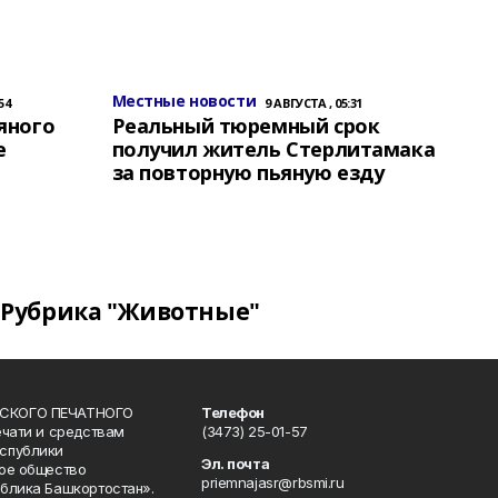
Местные новости
54
9 АВГУСТА , 05:31
яного
Реальный тюремный срок
е
получил житель Стерлитамака
за повторную пьяную езду
Рубрика "Животные"
СКОГО ПЕЧАТНОГО
Телефон
ечати и средствам
(3473) 25-01-57
спублики
Эл. почта
ое общество
priemnajasr@rbsmi.ru
блика Башкортостан».