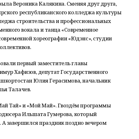
ыла Вероника Калякина. Сменяя друг друга,
ирского республиканского колледжа культуры
лледжа строительства и профессиональных
еменного вокала и танца «Современное
 современной хореографии «Юдэнс», студии
коллективов.
овали первый заместитель главы
имур Хафизов, депутат Государственного
ашкортостан Юлия Герасимова, начальник
ья Талачев.
ай Тай» и «Мой Май». Гвоздём программы
одюсера Ильшата Гумерова, который
. А завершился праздник поздно вечером