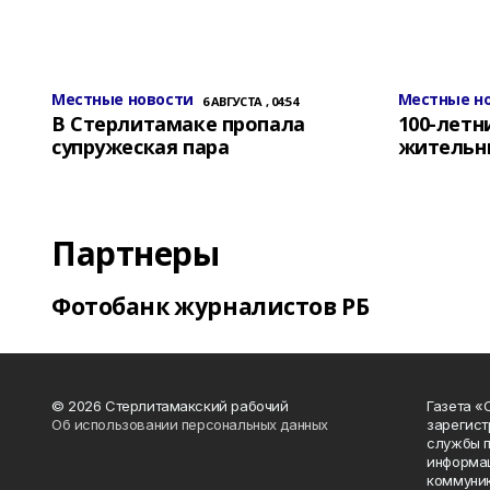
Местные новости
Местные н
6 АВГУСТА , 04:54
В Стерлитамаке пропала
100-лет
супружеская пара
жительн
Партнеры
Фотобанк журналистов РБ
© 2026 Стерлитамакский рабочий
Газета «
Об использовании персональных данных
зарегист
службы п
информац
коммуник