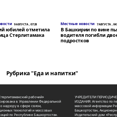
овости
Местные новости
9 АВГУСТА , 07:28
7 АВГУСТА , 04:
ний юбилей отметила
В Башкирии по вине пь
ица Стерлитамака
водителя погибли дво
подростков
Рубрика "Еда и напитки"
Стерлитамакский рабочий»
УЧРЕДИТЕЛИ ПЕРИОДИЧЕ
рирована в Управлении Федеральной
ИЗДАНИЯ: Агентство по п
о надзору в сфере связи,
массовой информации Ре
ионных технологий и массовых
Башкортостан, Акционерн
аций по Республике Башкортостан.
Издательский дом «Респу