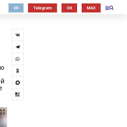
VK
Telegram
OK
MAX
по
ей
е