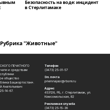
зывным
Безопасность на воде: инцидент
с
в Стерлитамаке
Рубрика "Животные"
СКОГО ПЕЧАТНОГО
Телефон
ечати и средствам
(3473) 25-01-57
спублики
Эл. почта
ое общество
priemnajasr@rbsmi.ru
блика Башкортостан».
й Анатольевич
Адрес
25-14-67.
453126, РБ, г. Стерлитамак, ул.
Комсомольская, 82
Рекламная служба
(3473) 25-15-36