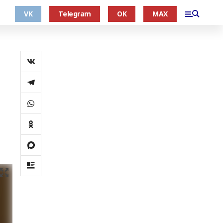
VK
Telegram
OK
MAX
: