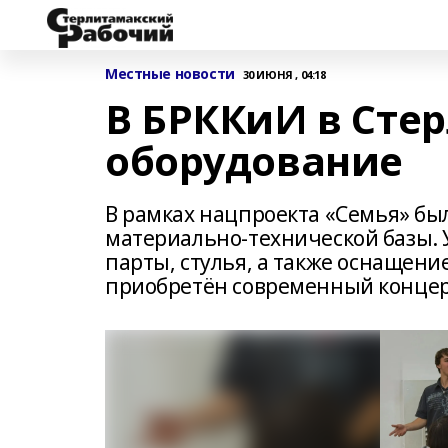
Местные новости
30 ИЮНЯ , 04:18
В БРККиИ в Сте
оборудование
В рамках нацпроекта «Семья» б
материально‑технической базы. 
парты, стулья, а также оснащение
приобретён современный концер