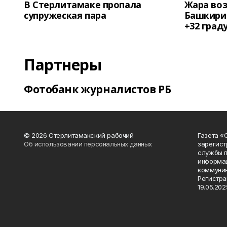
В Стерлитамаке пропала
Жара воз
супружеская пара
Башкирии
+32 град
Партнеры
Фотобанк журналистов РБ
© 2026 Стерлитамакский рабочий
Газета «
Об использовании персональных данных
зарегист
службы п
информац
коммуник
Регистра
19.05.2025