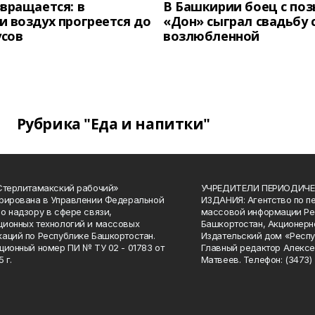
вращается: в
В Башкирии боец с по
 воздух прогреется до
«Дон» сыграл свадьбу 
усов
возлюбленной
Рубрика "Еда и напитки"
Стерлитамакский рабочий»
УЧРЕДИТЕЛИ ПЕРИОДИЧЕ
рирована в Управлении Федеральной
ИЗДАНИЯ: Агентство по п
о надзору в сфере связи,
массовой информации Ре
ионных технологий и массовых
Башкортостан, Акционерн
аций по Республике Башкортостан.
Издательский дом «Респу
ционный номер ПИ № ТУ 02 - 01783 от
Главный редактор Алексе
 г.
Матвеев. Телефон: (3473) 