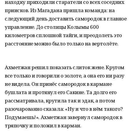
находку приходили старатели со всех соседних
приисков. Из Магадана пришла команда: на
следующий день доставить самородок в главное
управление. До столицы Колымы 600
километров сплошной тайги, и преодолеть это
расстояние можно было только на вертолёте.
Ахметжан решил показать слиток жене. Кругом
все только и говорили о золоте, а она его ни разу
не видела. Он принёс самородок в кармане
бушлата и протянул его Сакине. Та долго его
рассматривала, крутила так и эдак, а потом
разочарованно сказала: «Ну и что в нём такого?
Подумаешь!». Ахметжан завернул самородок в
тряпочку и положил в карман.