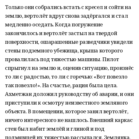
Только они собрались встать с кресел и сойти на
землю, вертолёт вдруг снова задёргался и стал
медленно оседать. Когда погружение
закончилось и вертолёт застыл на твердой
поверхности, ошарашенные разведчики увидели
стены подземного убежища, крыша которого
провалилась под тяжестью машины. Пилот
спрыгнул на землю и, оценив ситуацию, произнёс
то ли с радостью, то ли с горечью: «Вот повезло
так повезло!». На счастье, рация была цела.
Ахметжан доложил руководству об аварии, и они
приступили к осмотру неизвестного земляного
объекта. В помещении, которое занял вертолёт,
ничего интересного не нашлось. Внешний каркас
стен был набит землёй и глиной и под
подмявшей их тяжестью рассыпался. Землянка,