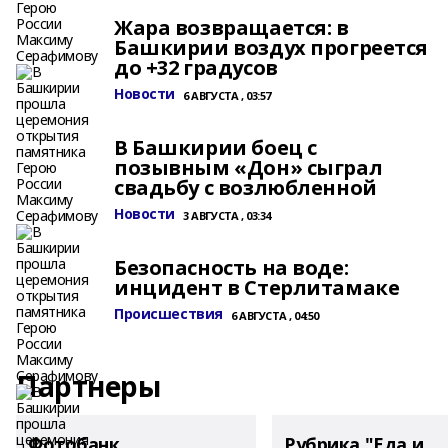
Жара возвращается: в
Башкирии воздух прогреется
до +32 градусов
Новости
6 АВГУСТА , 03:57
В Башкирии боец с
позывным «Дон» сыграл
свадьбу с возлюбленной
Новости
3 АВГУСТА , 03:34
Безопасность на воде:
инцидент в Стерлитамаке
Происшествия
6 АВГУСТА , 04:50
Партнеры
Фотобанк
Рубрика "Еда и