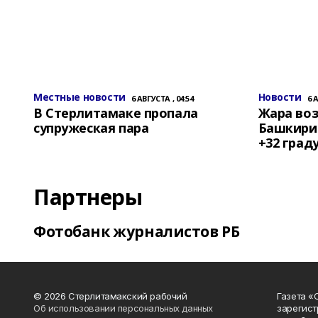
Местные новости
Новости
6 АВГУСТА , 04:54
6 
В Стерлитамаке пропала
Жара воз
супружеская пара
Башкирии
+32 град
Партнеры
Фотобанк журналистов РБ
© 2026 Стерлитамакский рабочий
Газета «
Об использовании персональных данных
зарегист