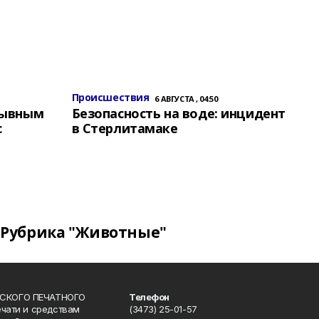
Происшествия
6 АВГУСТА , 04:50
зывным
Безопасность на воде: инцидент
с
в Стерлитамаке
Рубрика "Животные"
СКОГО ПЕЧАТНОГО
Телефон
ечати и средствам
(3473) 25-01-57