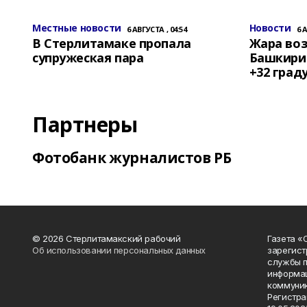
Местные новости
Новости
6 АВГУСТА , 04:54
6 
В Стерлитамаке пропала
Жара воз
супружеская пара
Башкирии
+32 град
Партнеры
Фотобанк журналистов РБ
© 2026 Стерлитамакский рабочий
Газета «
Об использовании персональных данных
зарегист
службы п
информац
коммуник
Регистра