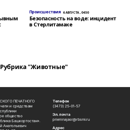
Происшествия
6 АВГУСТА , 04:50
зывным
Безопасность на воде: инцидент
с
в Стерлитамаке
Рубрика "Животные"
СКОГО ПЕЧАТНОГО
Телефон
ечати и средствам
(3473) 25-01-57
спублики
Эл. почта
ое общество
priemnajasr@rbsmi.ru
блика Башкортостан».
й Анатольевич
Адрес