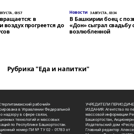
Новости
АВГУСТА , 03:57
3 АВГУСТА , 03:34
вращается: в
В Башкирии боец с по
 воздух прогреется до
«Дон» сыграл свадьбу 
усов
возлюбленной
Рубрика "Еда и напитки"
Стерлитамакский рабочий»
УЧРЕДИТЕЛИ ПЕРИОДИЧЕ
рирована в Управлении Федеральной
ИЗДАНИЯ: Агентство по п
о надзору в сфере связи,
массовой информации Ре
ионных технологий и массовых
Башкортостан, Акционерн
аций по Республике Башкортостан.
Издательский дом «Респу
ционный номер ПИ № ТУ 02 - 01783 от
Главный редактор Алексе