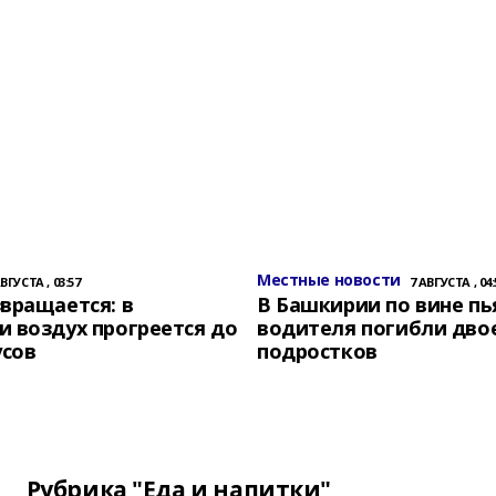
Местные новости
АВГУСТА , 03:57
7 АВГУСТА , 04:
вращается: в
В Башкирии по вине пь
 воздух прогреется до
водителя погибли дво
усов
подростков
Рубрика "Еда и напитки"