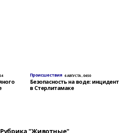
Происшествия
54
6 АВГУСТА , 04:50
яного
Безопасность на воде: инцидент
е
в Стерлитамаке
Рубрика "Животные"