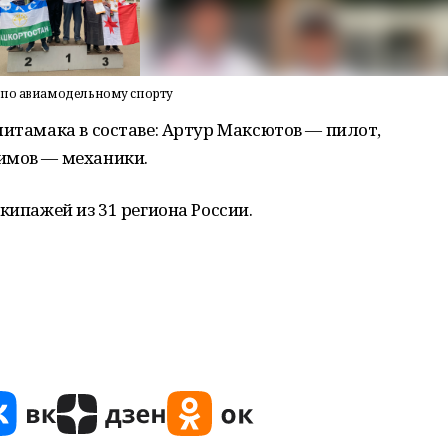
 по авиамодельному спорту
литамака в составе: Артур Максютов — пилот,
имов — механики.
кипажей из 31 региона России.