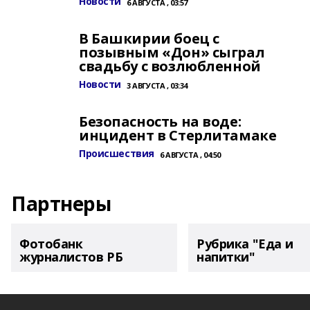
Новости
6 АВГУСТА , 03:57
В Башкирии боец с
позывным «Дон» сыграл
свадьбу с возлюбленной
Новости
3 АВГУСТА , 03:34
Безопасность на воде:
инцидент в Стерлитамаке
Происшествия
6 АВГУСТА , 04:50
Партнеры
Фотобанк
Рубрика "Еда и
журналистов РБ
напитки"