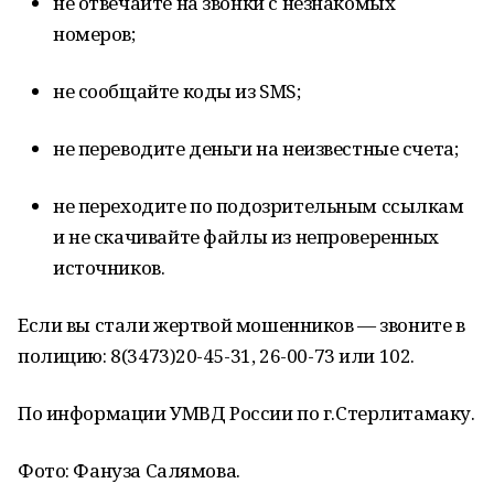
не отвечайте на звонки с незнакомых
номеров;
не сообщайте коды из SMS;
не переводите деньги на неизвестные счета;
не переходите по подозрительным ссылкам
и не скачивайте файлы из непроверенных
источников.
Если вы стали жертвой мошенников — звоните в
полицию: 8(3473)20-45-31, 26-00-73 или 102.
По информации УМВД России по г.Стерлитамаку.
Фото: Фануза Салямова.