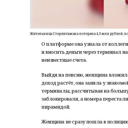
Жительница Стерлитамака потеряла 4,3 млн рублей, п
О платформе она узнала от коллег
и вносить деньги через терминал н
неизвестные счета.
Выйдя на пенсию, женщина вложила
доход растёт, она заняла у знакомо
терминалы, рассчитывая на больш
заблокировали, а номера перестали
пирамидой.
Женщина не сразу пошла в полицию