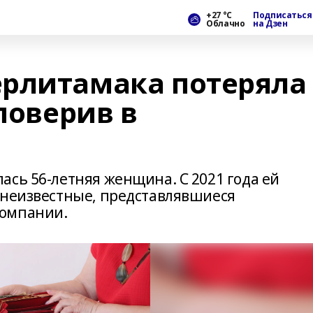
+27 °С
Подписаться
Облачно
на Дзен
рлитамака потеряла
 поверив в
ась 56-летняя женщина. С 2021 года ей
 неизвестные, представлявшиеся
компании.