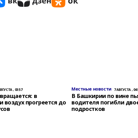
Местные новости
АВГУСТА , 03:57
7 АВГУСТА , 04:
вращается: в
В Башкирии по вине пь
 воздух прогреется до
водителя погибли дво
усов
подростков