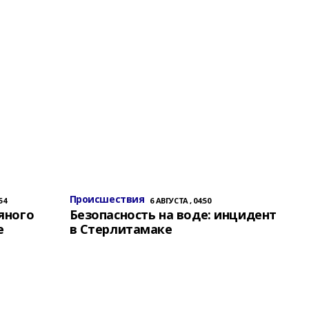
Происшествия
54
6 АВГУСТА , 04:50
яного
Безопасность на воде: инцидент
е
в Стерлитамаке