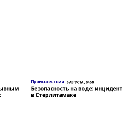
Происшествия
6 АВГУСТА , 04:50
зывным
Безопасность на воде: инцидент
с
в Стерлитамаке