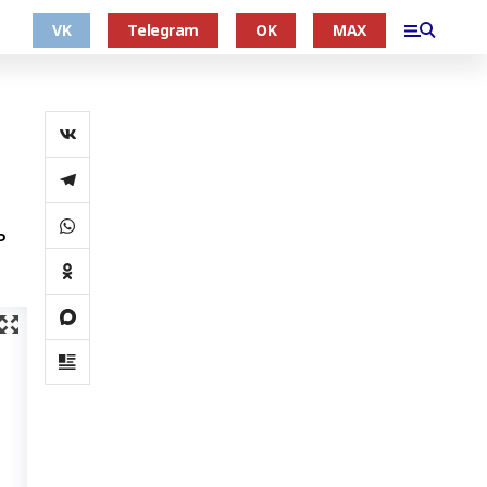
VK
Telegram
OK
MAX
ь