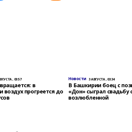
Новости
АВГУСТА , 03:57
3 АВГУСТА , 03:34
вращается: в
В Башкирии боец с по
 воздух прогреется до
«Дон» сыграл свадьбу 
усов
возлюбленной