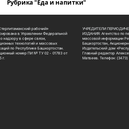
Рубрика "Еда и напитки"
Стерлитамакский рабочий»
УЧРЕДИТЕЛИ ПЕРИОДИЧЕ
рирована в Управлении Федеральной
ИЗДАНИЯ: Агентство по п
о надзору в сфере связи,
массовой информации Ре
ионных технологий и массовых
Башкортостан, Акционерн
аций по Республике Башкортостан.
Издательский дом «Респу
ционный номер ПИ № ТУ 02 - 01783 от
Главный редактор Алексе
 г.
Матвеев. Телефон: (3473) 