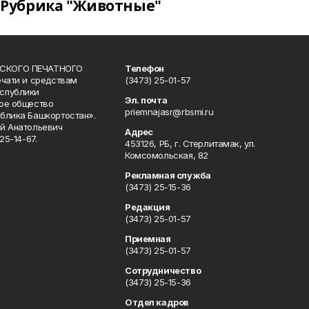
Рубрика "Животные"
СКОГО ПЕЧАТНОГО
Телефон
ечати и средствам
(3473) 25-01-57
спублики
Эл. почта
ое общество
priemnajasr@rbsmi.ru
блика Башкортостан».
й Анатольевич
Адрес
25-14-67.
453126, РБ, г. Стерлитамак, ул.
Комсомольская, 82
Рекламная служба
(3473) 25-15-36
Редакция
(3473) 25-01-57
Приемная
(3473) 25-01-57
Сотрудничество
(3473) 25-15-36
Отдел кадров