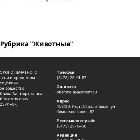
Рубрика "Животные"
СКОГО ПЕЧАТНОГО
Телефон
ечати и средствам
(3473) 25-01-57
спублики
Эл. почта
ое общество
priemnajasr@rbsmi.ru
блика Башкортостан».
й Анатольевич
Адрес
25-14-67.
453126, РБ, г. Стерлитамак, ул.
Комсомольская, 82
Рекламная служба
(3473) 25-15-36
Редакция