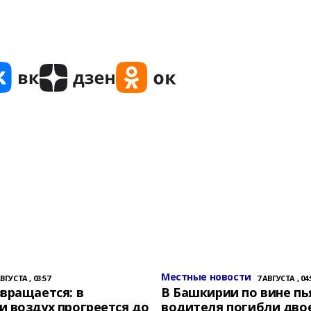
Местные новости
АВГУСТА , 03:57
7 АВГУСТА , 04:
вращается: в
В Башкирии по вине пь
 воздух прогреется до
водителя погибли дво