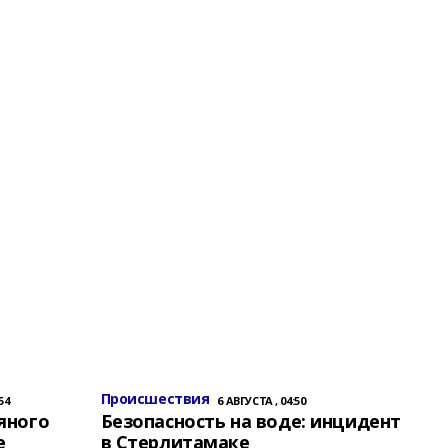
Происшествия
54
6 АВГУСТА , 04:50
яного
Безопасность на воде: инцидент
е
в Стерлитамаке