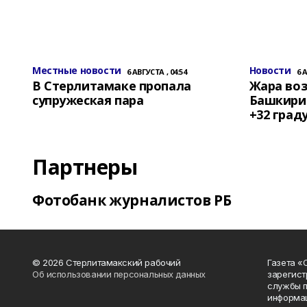
Местные новости
Новости
6 АВГУСТА , 04:54
6 
В Стерлитамаке пропала
Жара воз
супружеская пара
Башкирии
+32 град
Партнеры
Фотобанк журналистов РБ
© 2026 Стерлитамакский рабочий
Газета «
Об использовании персональных данных
зарегист
службы п
информац