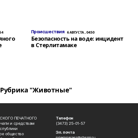
Происшествия
54
6 АВГУСТА , 04:50
яного
Безопасность на воде: инцидент
е
в Стерлитамаке
Рубрика "Животные"
СКОГО ПЕЧАТНОГО
Телефон
ечати и средствам
(3473) 25-01-57
спублики
Эл. почта
ое общество
priemnajasr@rbsmi.ru