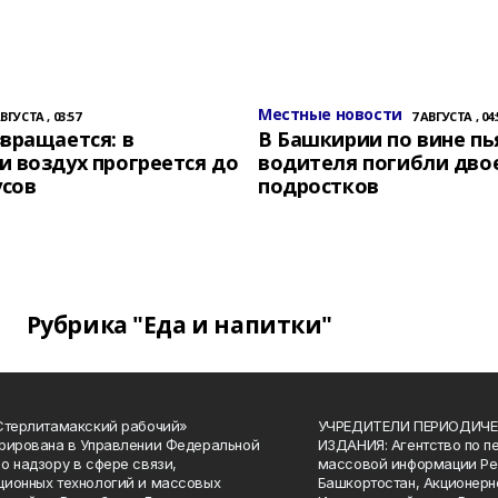
Местные новости
АВГУСТА , 03:57
7 АВГУСТА , 04:
вращается: в
В Башкирии по вине пь
 воздух прогреется до
водителя погибли дво
усов
подростков
Рубрика "Еда и напитки"
Стерлитамакский рабочий»
УЧРЕДИТЕЛИ ПЕРИОДИЧЕ
рирована в Управлении Федеральной
ИЗДАНИЯ: Агентство по п
о надзору в сфере связи,
массовой информации Ре
ионных технологий и массовых
Башкортостан, Акционерн