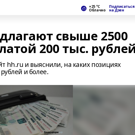
+25 °С
Подписаться
Облачно
на Дзен
длагают свыше 2500
латой 200 тыс. рубле
т hh.ru и выяснили, на каких позициях
рублей и более.