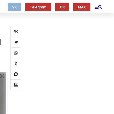
VK
Telegram
OK
MAX
й