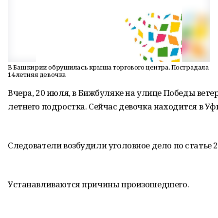
В Башкирии обрушилась крыша торгового центра. Пострадала
14-летняя девочка
Вчера
,
20
июля
,
в
Бижбуляке
на
улице
Победы
вете
летнего
подростка
.
Сейчас
девочка
находится
в
Уф
Следователи
возбудили
уголовное
дело
по
статье
2
Устанавливаются
причины
произошедшего
.