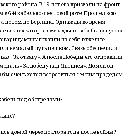
кого района. В 19 лет его призвали на фронт.
м в 6-й кабельно-шестовой роте. Прошёл всю
, а потом до Берлина. Однажды во время
ге возник затор, а связь для штаба была нужна
 товарищами нагрузили на себя тяжёлые
али немалый путь пешком. Связь обеспечили
лью «За отвагу». А после Победы его отправили
 медаль «За победу над Японией». Домой он
 Я бы очень хотел встретиться с моим прадедом.
кабель под обстрелами?
рлине?
лись домой через полтора года после войны?