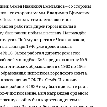
лией: Семён Иванович Емельянов – со стороны
нов – со стороны мамы. Владимир Ефимович
ке. После школы-семилетки окончил
равлен работать директором школы в
у, был ранен, побывал в плену. Награждён
заслуги». Победу встретил в Чехословакии,
а, а с января 1946 уже преподавал в
 № 16. Затем работал директором этой
рабочей молодёжи № 5, среднюю школу № 9.
агогических образования и с 1962 по 1965
образования исполкома городского совета.
 просвещения РСФСР». Семён Иванович
ком районе. В 1939 году был призван в ряды
тско-Финской войне. Был награждён орденом
ественную войну был корреспондентом и
й газеты. За годы войны вырос от рядового до