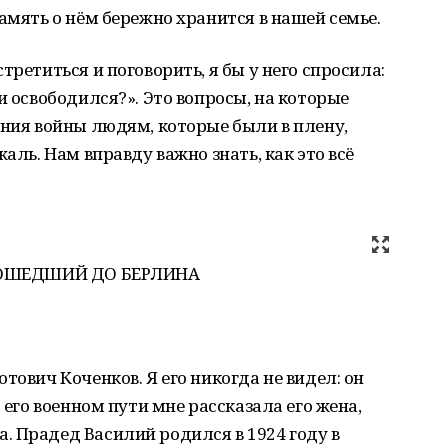
амять о нём бережно хранится в нашей семье.
третиться и поговорить, я бы у него спросила:
и освободился?». Это вопросы, на которые
ания войны людям, которые были в плену,
аль. Нам вправду важно знать, как это всё
ДОШЕДШИЙ ДО БЕРЛИНА
тович Коченков. Я его никогда не видел: он
 его военном пути мне рассказала его жена,
 Прадед Василий родился в 1924 году в