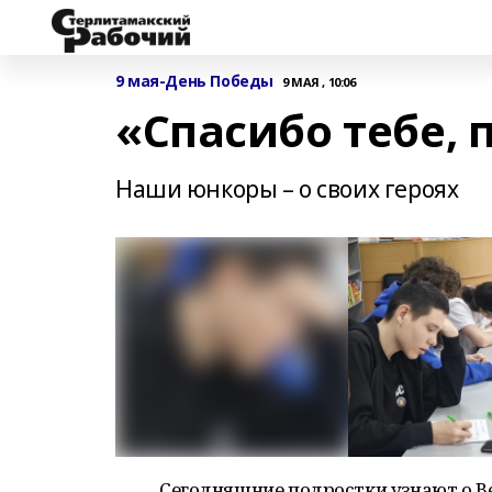
9 мая-День Победы
9 МАЯ , 10:06
«Спасибо тебе, 
Наши юнкоры – о своих героях
Сегодняшние подростки узнают о Ве