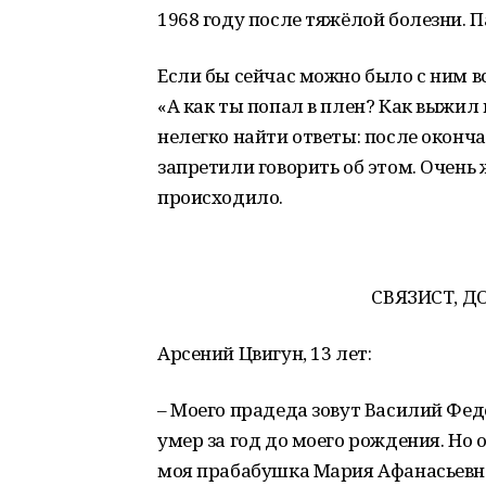
1968 году после тяжёлой болезни. П
Если бы сейчас можно было с ним вс
«А как ты попал в плен? Как выжил 
нелегко найти ответы: после оконч
запретили говорить об этом. Очень ж
происходило.
СВЯЗИСТ, 
Арсений Цвигун, 13 лет:
– Моего прадеда зовут Василий Федо
умер за год до моего рождения. Но о
моя прабабушка Мария Афанасьевна.