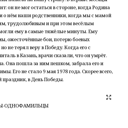
: он не мог остаться в стороне, когда Родина
и о нём наши родственники, когда мы с мамой
гим, трудолюбивым и при этом весёлым
омогли ему в самые тяжёлые минуты. Ему
мы, ожесточённые бои, потерю боевых
о не терял веру в Победу. Когда его с
таль в Казань, врачи сказали, что он умрёт.
ла. Она пошла за ним пешком, забрала его и
ы. Его не стало 9 мая 1978 года. Скорее всего,
й праздник, в День Победы.
Ы-ОДНОФАМИЛЬЦЫ