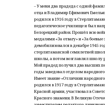
– У меня два прадеда с одной фами
отца и Владимир Ефимович Емелья
родился в 1916 году в Стерлитама
педагогическое училище и был нап
Белорецкий район. Прошёл всю войн
медалями «За отвагу» и «За боевые 
демобилизовался в декабре 1945 год
стерлитамакской семилетней школе
школы, а потом возглавлял школу 
Мой прадед получил два высших пед
годы заведовал отделом народного 
Имеет звание «Отличник народного
родился в 1917 году в Стерлитамакс
Красной армии, участвовал в Сове
Красного знамени. В Великую Отеч
заместителем редактора дивизионно