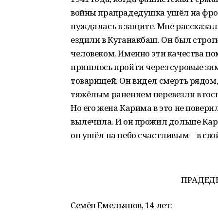
войны прапрадедушка ушёл на фронт
нуждалась в защите. Мне рассказал
ездили в Куганакбаш. Он был стро
человеком. Именно эти качества п
пришлось пройти через суровые зи
товарищей. Он видел смерть рядом, н
тяжёлым ранением перевезли в госпи
Но его жена Карима в это не повери
вылечила. И он прожил дольше Карим
он ушёл на небо счастливым – в сво
ПРАДЕД
Семён Емельянов, 14 лет: