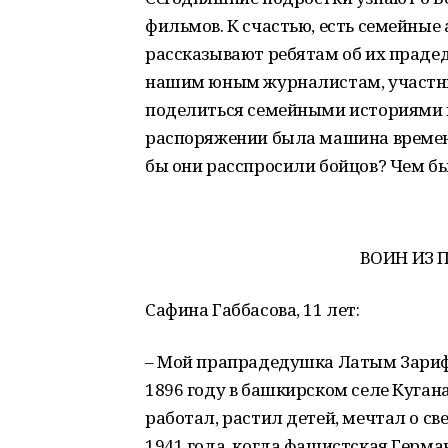
фильмов. К счастью, есть семейные
рассказывают ребятам об их праде
нашим юным журналистам, участни
поделиться семейными историями и
распоряжении была машина времени
бы они расспросили бойцов? Чем бы
ВОИН ИЗ 
Сафина Габбасова, 11 лет:
– Мой прапрадедушка Латым Зарифо
1896 году в башкирском селе Куган
работал, растил детей, мечтал о с
1941 года, когда фашистская Герма