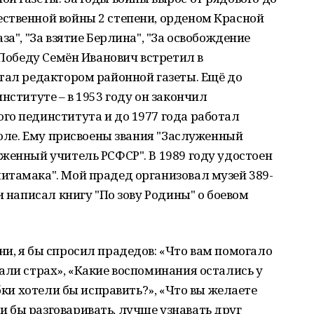
ственной войны 2 степени, орденом Красной
за", "За взятие Берлина", "За освобождение
 Победу Семён Иванович встретил в
тал редактором районной газеты. Ещё до
нституте – в 1953 году он закончил
го пединститута и до 1977 года работал
коле. Ему присвоены звания "Заслуженный
женный учитель РСФСР". В 1989 году удостоен
итамака". Мой прадед организовал музей 389-
и написал книгу "По зову Родины" о боевом
и, я бы спросил прадедов: «Что вам помогало
али страх», «Какие воспоминания остались у
ибки хотели бы исправить?», «Что вы желаете
 бы разговаривать, лучше узнавать друг