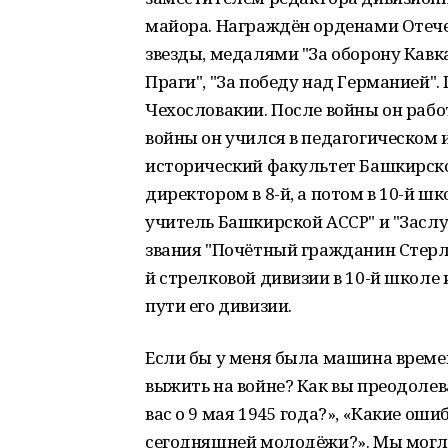
майора. Награждён орденами Отече
звезды, медалями "За оборону Кавка
Праги", "За победу над Германией".
Чехословакии. После войны он рабо
войны он учился в педагогическом и
исторический факультет Башкирско
директором в 8-й, а потом в 10-й ш
учитель Башкирской АССР" и "Заслу
звания "Почётный гражданин Стерл
й стрелковой дивизии в 10-й школе 
пути его дивизии.
Если бы у меня была машина времен
выжить на войне? Как вы преодолев
вас о 9 мая 1945 года?», «Какие ош
сегодняшней молодёжи?». Мы могли