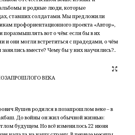
 альбомы и родные люди, которые
дах, ставших солдатами. Мы предложили
кам профориентационного проекта «Автор»,
 поразмышлять вот о чём: если бы в их
 и они могли встретиться с прадедами, о чём
 занялись вместе? Чему бы у них научились?..
ПОЗАПРОШЛОГО ВЕКА
вич Яушев родился в позапрошлом веке – в
акбаш. До войны он жил обычной жизнью:
ветлом будущем. Но всё изменилось 22 июня
ния напала на нашу страну. В первые месяцы