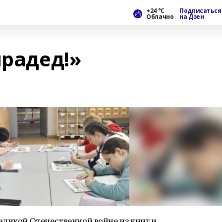
+24 °С
Подписаться
Облачно
на Дзен
прадед!»
ликой Отечественной войне из книг и