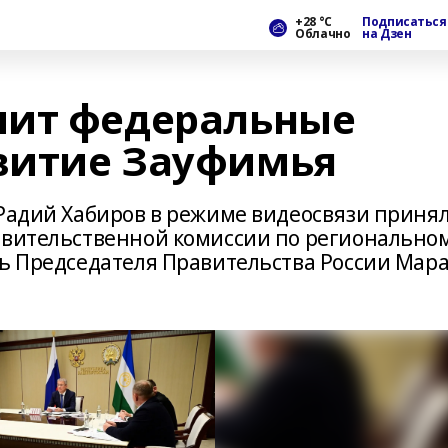
+28 °С
Подписаться
Облачно
на Дзен
чит федеральные
звитие Зауфимья
 Радий Хабиров в режиме видеосвязи приня
авительственной комиссии по регионально
ль Председателя Правительства России Мар