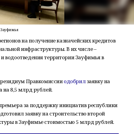
 Зауфимья
 регионов на получение казначейских кредитов
нальной инфраструктуры. В их числе –
 и водоотведения территории Зауфимья в
а президиум Правкомиссии
одобрил
заявку на
 на 8,5 млрд рублей.
премьера за поддержку инициатив республики
дготовил заявку на строительство второй
туры в Зауфимье стоимостью 5 млрд рублей.