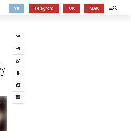
VK
Telegram
OK
MAX
л
му
ат