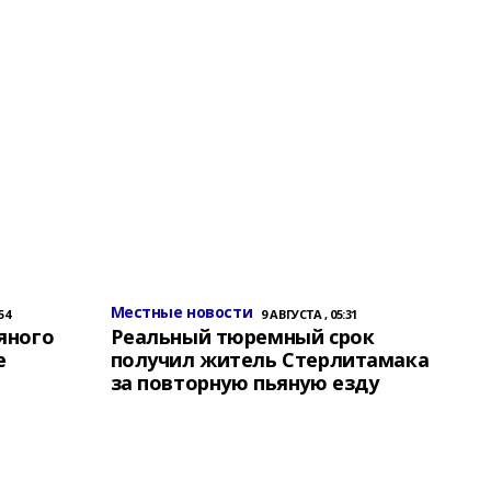
Местные новости
54
9 АВГУСТА , 05:31
яного
Реальный тюремный срок
е
получил житель Стерлитамака
за повторную пьяную езду