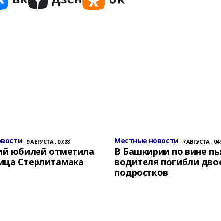
овости
Местные новости
9 АВГУСТА , 07:28
7 АВГУСТА , 04:
ний юбилей отметила
В Башкирии по вине пь
ица Стерлитамака
водителя погибли дво
подростков