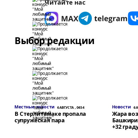
Читайте нас
Выбор редакции
Местные новости
Новости
6 АВГУСТА , 04:54
6 
В Стерлитамаке пропала
Жара воз
супружеская пара
Башкирии
+32 град