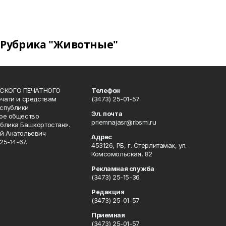
Рубрика "Животные"
СКОГО ПЕЧАТНОГО
Телефон
ечати и средствам
(3473) 25-01-57
спублики
Эл. почта
ое общество
priemnajasr@rbsmi.ru
блика Башкортостан».
й Анатольевич
Адрес
25-14-67.
453126, РБ, г. Стерлитамак, ул.
Комсомольская, 82
Рекламная служба
(3473) 25-15-36
Редакция
(3473) 25-01-57
Приемная
(3473) 25-01-57