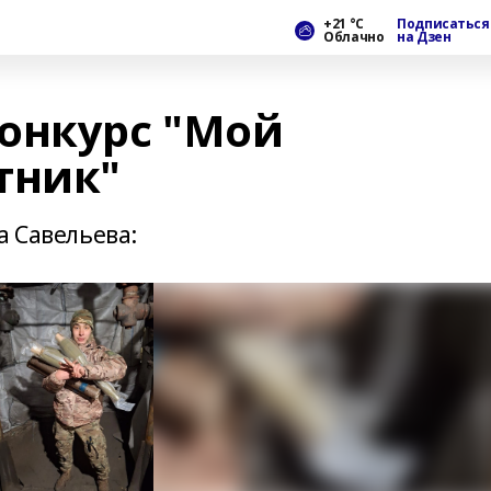
+21 °С
Подписаться
Облачно
на Дзен
онкурс "Мой
тник"
а Савельева: