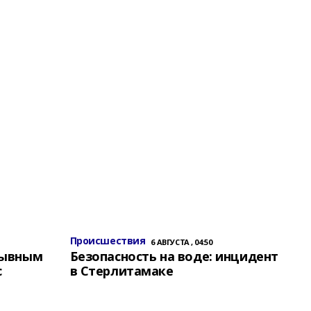
Происшествия
6 АВГУСТА , 04:50
зывным
Безопасность на воде: инцидент
с
в Стерлитамаке