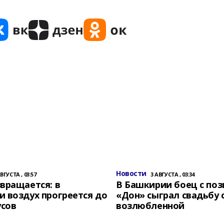
Новости
АВГУСТА , 03:57
3 АВГУСТА , 03:34
вращается: в
В Башкирии боец с по
 воздух прогреется до
«Дон» сыграл свадьбу 
усов
возлюбленной