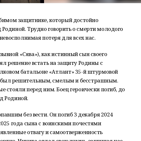
любимом защитнике, который достойно
 Родиной. Трудно говорить о смерти молодого
о невосполнимая потеря для всех нас.
ывной «Сява»), как истинный сын своего
нял решение встать на защиту Родины с
елковом батальоне «Атлант» 35-й штурмовой
 был решительным, смелым и бесстрашным.
е стояли перед ним. Боец героически погиб, до
д Родиной.
опавшим без вести. Он погиб 3 декабря 2024
 2025 года сына с воинскими почестями
оявленные отвагу и самоотверженность
ртно. Никита отдал свою жизнь, защищая нас