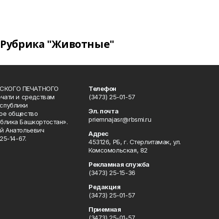
Рубрика "Животные"
СКОГО ПЕЧАТНОГО
Телефон
ечати и средствам
(3473) 25-01-57
спублики
Эл. почта
ое общество
priemnajasr@rbsmi.ru
блика Башкортостан».
й Анатольевич
Адрес
25-14-67.
453126, РБ, г. Стерлитамак, ул.
Комсомольская, 82
Рекламная служба
(3473) 25-15-36
Редакция
(3473) 25-01-57
Приемная
(3473) 25-01-57