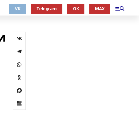
VK
Telegram
OK
MAX
и