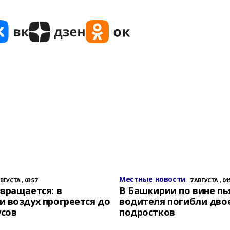
Местные новости
АВГУСТА , 03:57
7 АВГУСТА , 04:
вращается: в
В Башкирии по вине пь
 воздух прогреется до
водителя погибли дво
усов
подростков