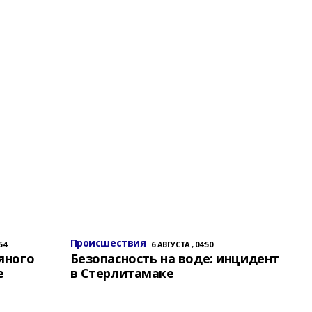
Происшествия
54
6 АВГУСТА , 04:50
яного
Безопасность на воде: инцидент
е
в Стерлитамаке