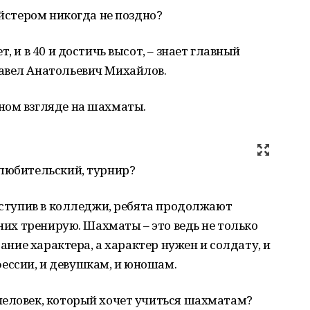
ейстером никогда не поздно?
, и в 40 и достичь высот, – знает главный
Павел Анатольевич Михайлов.
ном взгляде на шахматы.
 любительский, турнир?
оступив в колледжи, ребята продолжают
 них тренирую. Шахматы – это ведь не только
тание характера, а характер нужен и солдату, и
ссии, и девушкам, и юношам.
человек, который хочет учиться шахматам?