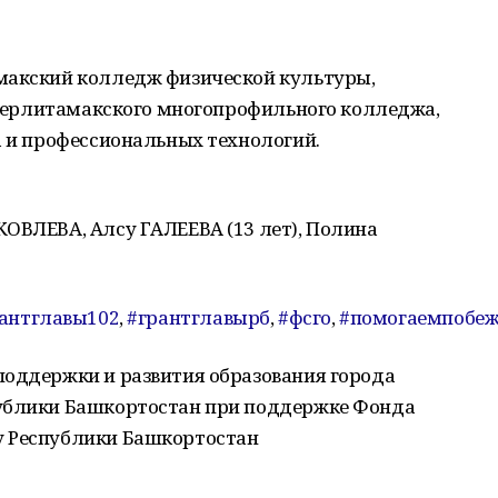
макский колледж физической культуры,
 Стерлитамакского многопрофильного колледжа,
а и профессиональных технологий.
ОВЛЕВА, Алсу ГАЛЕЕВА (13 лет), Полина
антглавы102
,
#грантглавырб
,
#фсго
,
#помогаемпобеж
оддержки и развития образования города
публики Башкортостан при поддержке Фонда
у Республики Башкортостан