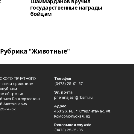
с
Шаймарданов вручил
государственные награды
бойцам
Рубрика "Животные"
СКОГО ПЕЧАТНОГО
Телефон
ечати и средствам
(3473) 25-01-57
спублики
Эл. почта
ое общество
priemnajasr@rbsmi.ru
блика Башкортостан».
й Анатольевич
Адрес
25-14-67.
453126, РБ, г. Стерлитамак, ул.
Комсомольская, 82
Рекламная служба
(3473) 25-15-36