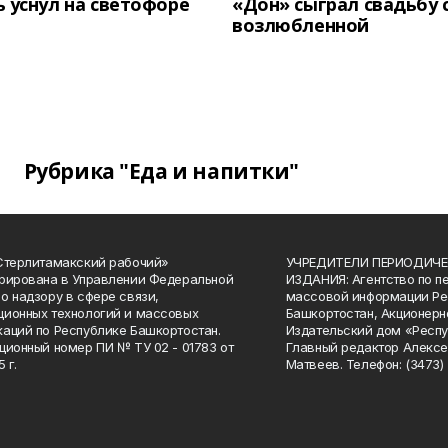
 уснул на светофоре
«Дон» сыграл свадьбу 
возлюбленной
Рубрика "Еда и напитки"
Стерлитамакский рабочий»
УЧРЕДИТЕЛИ ПЕРИОДИЧЕ
рирована в Управлении Федеральной
ИЗДАНИЯ: Агентство по п
о надзору в сфере связи,
массовой информации Ре
ионных технологий и массовых
Башкортостан, Акционерн
аций по Республике Башкортостан.
Издательский дом «Респу
ционный номер ПИ № ТУ 02 - 01783 от
Главный редактор Алексе
 г.
Матвеев. Телефон: (3473) 