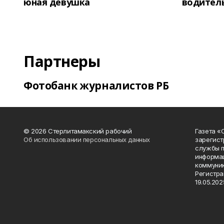
юная девушка
водитель
Партнеры
Фотобанк журналистов РБ
© 2026 Стерлитамакский рабочий
Газета «
Об использовании персональных данных
зарегист
службы п
информац
коммуник
Регистра
19.05.2025