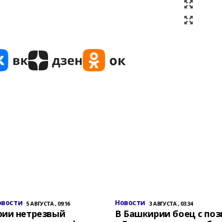
овости
Новости
5 АВГУСТА , 09:16
3 АВГУСТА , 03:34
рии нетрезвый
В Башкирии боец с по