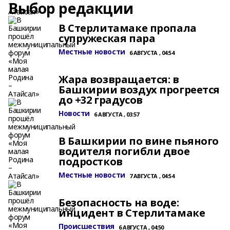
Выбор редакции
В Стерлитамаке пропала
супружеская пара
Местные новости
6 АВГУСТА , 04:54
Жара возвращается: в
Башкирии воздух прогреется
до +32 градусов
Новости
6 АВГУСТА , 03:57
В Башкирии по вине пьяного
водителя погибли двое
подростков
Местные новости
7 АВГУСТА , 04:54
Безопасность на воде:
инцидент в Стерлитамаке
Происшествия
6 АВГУСТА , 04:50