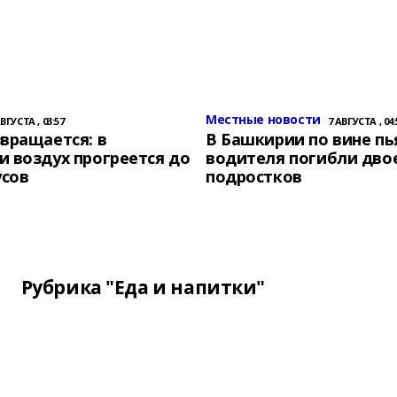
Местные новости
АВГУСТА , 03:57
7 АВГУСТА , 04:
вращается: в
В Башкирии по вине пь
 воздух прогреется до
водителя погибли дво
усов
подростков
Рубрика "Еда и напитки"