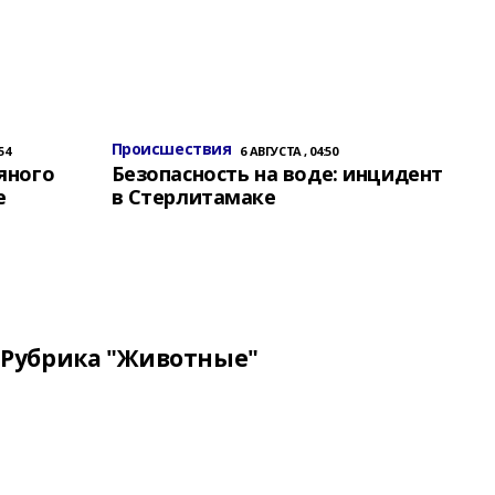
Происшествия
54
6 АВГУСТА , 04:50
яного
Безопасность на воде: инцидент
е
в Стерлитамаке
Рубрика "Животные"