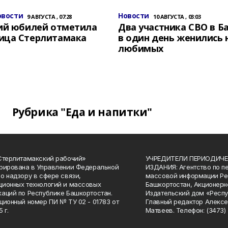
овости
Новости
9 АВГУСТА , 07:28
10 АВГУСТА , 03:03
ний юбилей отметила
Два участника СВО в 
ица Стерлитамака
в один день женились 
любимых
Рубрика "Еда и напитки"
Стерлитамакский рабочий»
УЧРЕДИТЕЛИ ПЕРИОДИЧЕ
рирована в Управлении Федеральной
ИЗДАНИЯ: Агентство по п
о надзору в сфере связи,
массовой информации Ре
ионных технологий и массовых
Башкортостан, Акционерн
аций по Республике Башкортостан.
Издательский дом «Респу
ционный номер ПИ № ТУ 02 - 01783 от
Главный редактор Алексе
 г.
Матвеев. Телефон: (3473) 