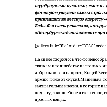
подвёрнутыми рукавами, смех и гул
фотокором увидели самых строгих
пришедших на детскую оперетту «
Бабы-Яги сказку спасали», котору
«Петербургский ангажемент» при с
[gallery link="file" order="DESC" orde
На сцене творилось что-то невообра
сказкам и волшебству настолько, ч
добро налево и направо, Кощей Б
армии (тоже от скуки), Машенька, 
зажигательные песни, в которых нас
подвигу, а волшебное и сказочное, 
простых вещах.