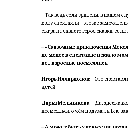
– Так ведь если зрители, в нашем с
ходу спектакля – это же замечател
сыграл главного героя сказки, солд
– «Сказочные приключения Мокея
не менее в спектакле немало мом
вот взрослые посмеялись.
Игорь Илларионов
: – Это спектак
детей.
Дарья Мельникова
: – Да, здесь к
посмеяться, о чём подумать. Вне за
– А может быть у искусства возра