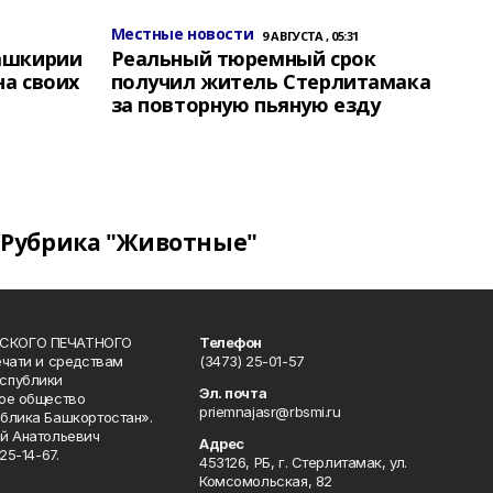
Местные новости
9 АВГУСТА , 05:31
Башкирии
Реальный тюремный срок
на своих
получил житель Стерлитамака
за повторную пьяную езду
Рубрика "Животные"
СКОГО ПЕЧАТНОГО
Телефон
ечати и средствам
(3473) 25-01-57
спублики
Эл. почта
ое общество
priemnajasr@rbsmi.ru
блика Башкортостан».
й Анатольевич
Адрес
25-14-67.
453126, РБ, г. Стерлитамак, ул.
Комсомольская, 82