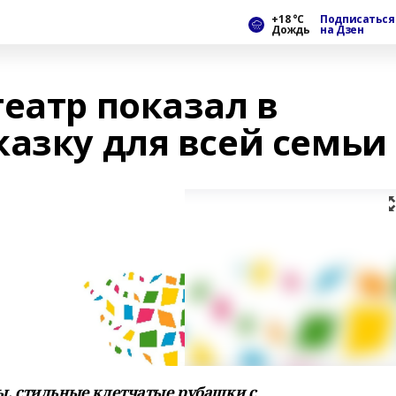
+18 °С
Подписаться
Дождь
на Дзен
еатр показал в
казку для всей семьи
, стильные клетчатые рубашки с