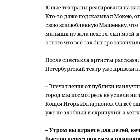
Юные театралы реагировали на кажд
Кто-то даже подсказывал Мокею, о
свою возлюбленную Машеньку, что е
малыши из зала нехотя: сын моей з
оттого что всё так быстро закончил
После спектакля артисты рассказали
Петербургский театр уже привозил 
– Впечатления от публики наилучши
город мы посмотреть не успели ни т
Кощея Игорь Илларионов. Он всё ещё
уже не злобный и скрипучий, а мягк
– Утром вы играете для детей, ве
быстро перестроиться и одинако