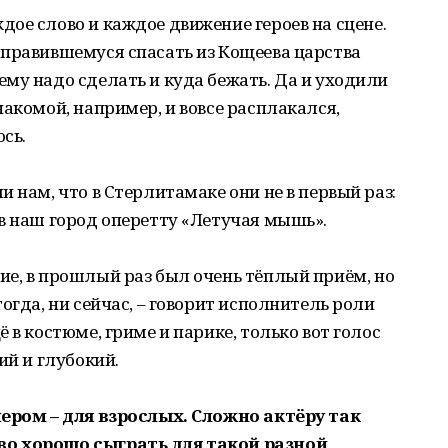
ое слово и каждое движение героев на сцене.
тправившемуся спасать из Кощеева царства
му надо сделать и куда бежать. Да и уходили
накомой, например, и вовсе расплакался,
ось.
 нам, что в Стерлитамаке они не в первый раз:
в наш город оперетту «Летучая мышь».
е, в прошлый раз был очень тёплый приём, но
огда, ни сейчас, – говорит исполнитель роли
 в костюме, гриме и парике, только вот голос
ий и глубокий.
чером – для взрослых. Сложно актёру так
во хорошо сыграть для такой разной