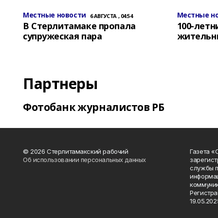
Местные новости
Местные н
6 АВГУСТА , 04:54
В Стерлитамаке пропала
100-лет
супружеская пара
жительн
Партнеры
Фотобанк журналистов РБ
© 2026 Стерлитамакский рабочий
Газета «
Об использовании персональных данных
зарегист
службы п
информац
коммуник
Регистра
19.05.2025