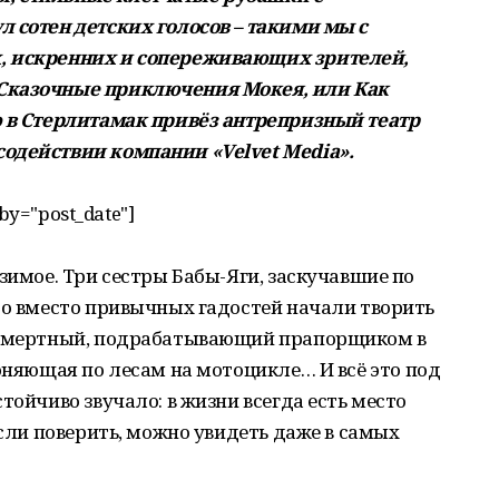
 сотен детских голосов – такими мы с
, искренних и сопереживающих зрителей,
Сказочные приключения Мокея, или Как
ю в Стерлитамак привёз антрепризный театр
одействии компании «Velvet Media».
rby="post_date"]
зимое. Три сестры Бабы-Яги, заскучавшие по
то вместо привычных гадостей начали творить
ессмертный, подрабатывающий прапорщиком в
гоняющая по лесам на мотоцикле… И всё это под
тойчиво звучало: в жизни всегда есть место
если поверить, можно увидеть даже в самых