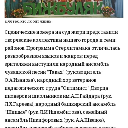
Для тех, кто любит жизнь
Сценические номера на суд жюри представили
творческие коллективы нашего города и семи
районов. Программа Стерлитамака отличалась
разнообразием языков и жанров: перед
зрителями выступили народный ансамбль
чувашской песни "Тавах" (руководитель
О.А.Иванова), народный хор ветеранов
педагогического труда "Оптимист" Дворца
пионеров и школьников им.А.П.Гайдара (рук.
Л.Х.Гареева), народный башкирский ансамбль
"Шишме" (рук.Л.И.Ишембитова), семейный
ансамбль Никифоровых (рук. А.А.Швецов),
ансамбль ложкарей добровольческого отряда