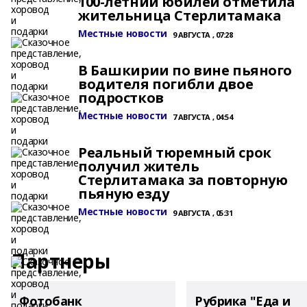
100-летний юбилей отметила
жительница Стерлитамака
Местные новости
9 АВГУСТА , 07:28
В Башкирии по вине пьяного
водителя погибли двое
подростков
Местные новости
7 АВГУСТА , 04:54
Реальный тюремный срок
получил житель
Стерлитамака за повторную
пьяную езду
Местные новости
9 АВГУСТА , 05:31
Партнеры
Фотобанк
Рубрика "Еда и