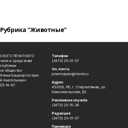
Рубрика "Животные"
СКОГО ПЕЧАТНОГО
Телефон
ечати и средствам
(3473) 25-01-57
спублики
Эл. почта
ое общество
priemnajasr@rbsmi.ru
блика Башкортостан».
й Анатольевич
Адрес
25-14-67.
453126, РБ, г. Стерлитамак, ул.
Комсомольская, 82
Рекламная служба
(3473) 25-15-36
Редакция
(3473) 25-01-57
Приемная