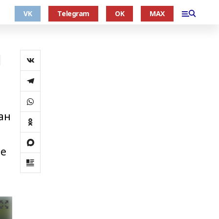
VK
Telegram
OK
MAX
л
ан
ие