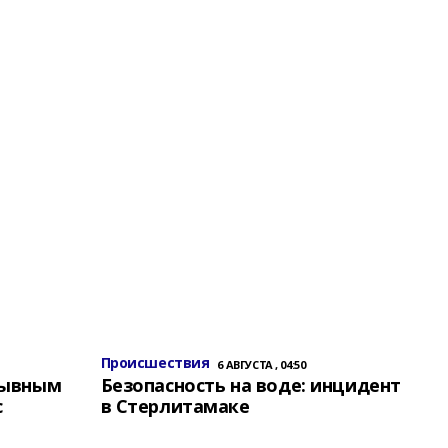
Происшествия
6 АВГУСТА , 04:50
зывным
Безопасность на воде: инцидент
с
в Стерлитамаке