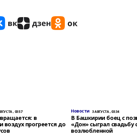
Новости
АВГУСТА , 03:57
3 АВГУСТА , 03:34
вращается: в
В Башкирии боец с по
 воздух прогреется до
«Дон» сыграл свадьбу 
усов
возлюбленной