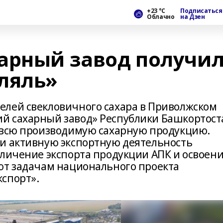
+23 °С
Подписаться
Облачно
на Дзен
арный завод получи
ляль»
елей свекловичного сахара в Приволжском
й сахарный завод» Республики Башкортост
 всю производимую сахарную продукцию.
и активную экспортную деятельность
еличение экспорта продукции АПК и освоен
ют задачам национального проекта
спорт».