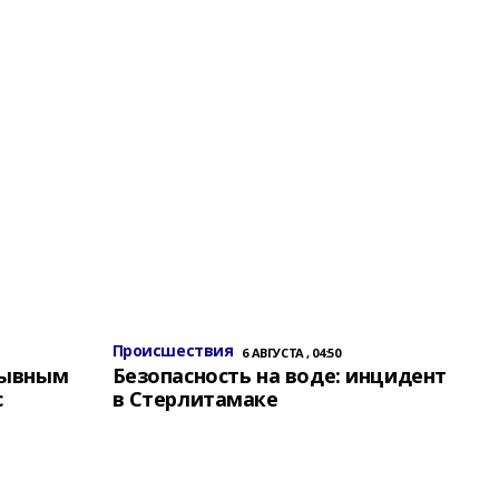
Происшествия
6 АВГУСТА , 04:50
зывным
Безопасность на воде: инцидент
с
в Стерлитамаке