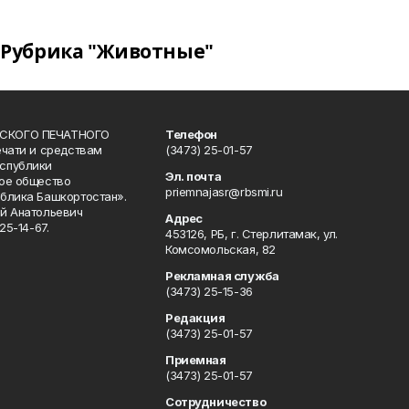
Рубрика "Животные"
СКОГО ПЕЧАТНОГО
Телефон
ечати и средствам
(3473) 25-01-57
спублики
Эл. почта
ое общество
priemnajasr@rbsmi.ru
блика Башкортостан».
й Анатольевич
Адрес
25-14-67.
453126, РБ, г. Стерлитамак, ул.
Комсомольская, 82
Рекламная служба
(3473) 25-15-36
Редакция
(3473) 25-01-57
Приемная
(3473) 25-01-57
Сотрудничество