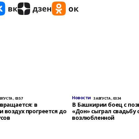
Новости
АВГУСТА , 03:57
3 АВГУСТА , 03:34
вращается: в
В Башкирии боец с по
 воздух прогреется до
«Дон» сыграл свадьбу 
усов
возлюбленной