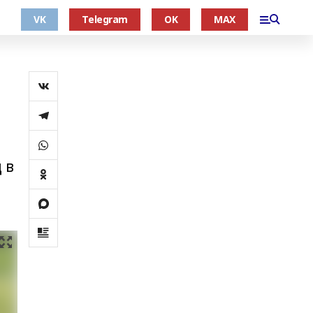
VK
Telegram
OK
MAX
 в
е