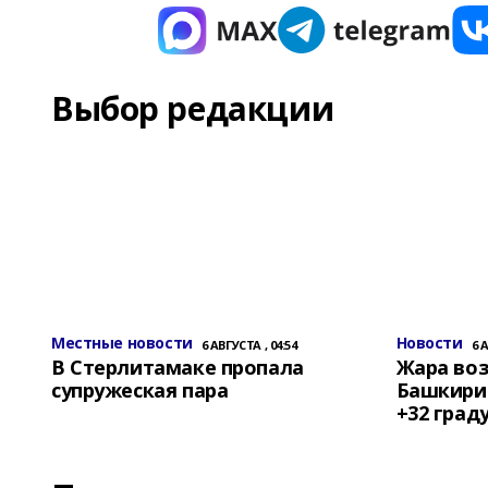
Выбор редакции
Местные новости
Новости
6 АВГУСТА , 04:54
6 
В Стерлитамаке пропала
Жара воз
супружеская пара
Башкирии
+32 град