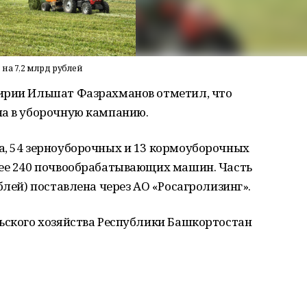
 на 7,2 млрд рублей
ирии Ильшат Фазрахманов отметил, что
на в уборочную кампанию.
а, 54 зерноуборочных и 13 кормоуборочных
лее 240 почвообрабатывающих машин. Часть
блей) поставлена через АО «Росагролизинг».
льского хозяйства Республики Башкортостан