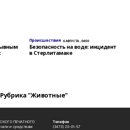
Происшествия
6 АВГУСТА , 04:50
зывным
Безопасность на воде: инцидент
с
в Стерлитамаке
Рубрика "Животные"
СКОГО ПЕЧАТНОГО
Телефон
ечати и средствам
(3473) 25-01-57