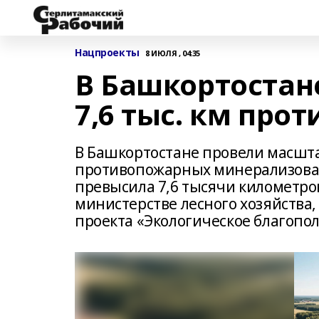
Нацпроекты
8 ИЮЛЯ , 04:35
В Башкортостан
7,6 тыс. км про
В Башкортостане провели масшт
противопожарных минерализова
превысила 7,6 тысячи километров
министерстве лесного хозяйства
проекта «Экологическое благопо