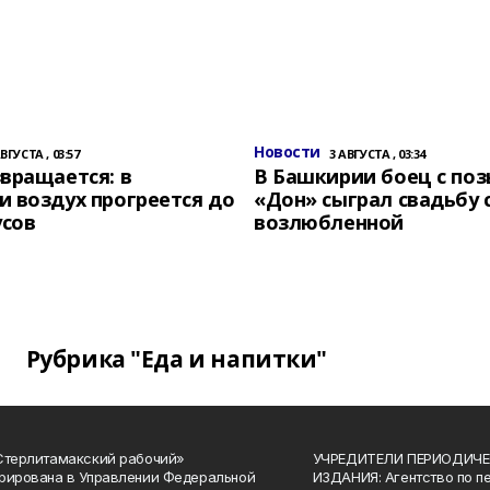
Новости
АВГУСТА , 03:57
3 АВГУСТА , 03:34
вращается: в
В Башкирии боец с по
 воздух прогреется до
«Дон» сыграл свадьбу 
усов
возлюбленной
Рубрика "Еда и напитки"
Стерлитамакский рабочий»
УЧРЕДИТЕЛИ ПЕРИОДИЧЕ
рирована в Управлении Федеральной
ИЗДАНИЯ: Агентство по п