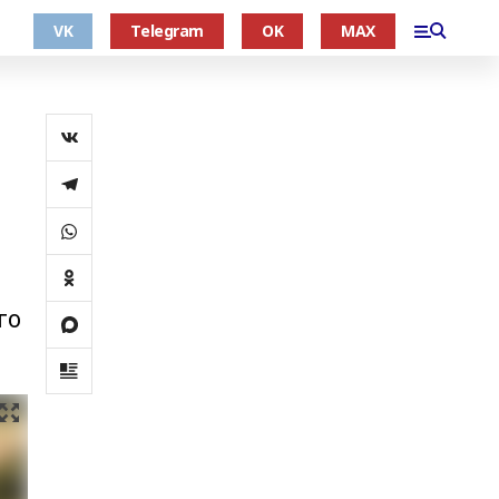
VK
Telegram
OK
MAX
го