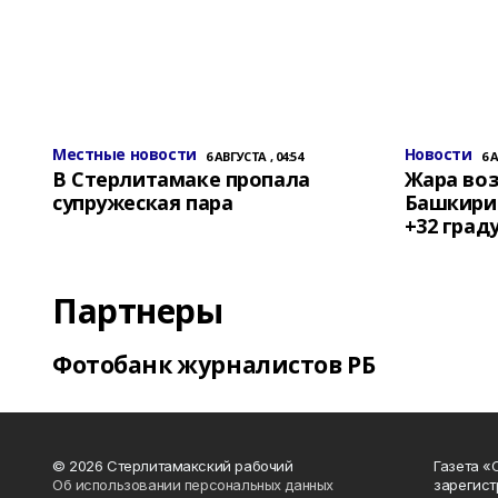
Местные новости
Новости
6 АВГУСТА , 04:54
6 
В Стерлитамаке пропала
Жара воз
супружеская пара
Башкирии
+32 град
Партнеры
Фотобанк журналистов РБ
© 2026 Стерлитамакский рабочий
Газета «
Об использовании персональных данных
зарегист