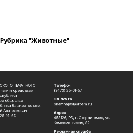
Рубрика "Животные"
СКОГО ПЕЧАТНОГО
Телефон
ечати и средствам
(3473) 25-01-57
спублики
Эл. почта
ое общество
priemnajasr@rbsmi.ru
блика Башкортостан».
й Анатольевич
Адрес
25-14-67.
453126, РБ, г. Стерлитамак, ул.
Комсомольская, 82
Рекламная служба