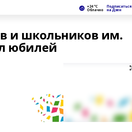
+24 °С
Подписаться
Облачно
на Дзен
в и школьников им.
л юбилей