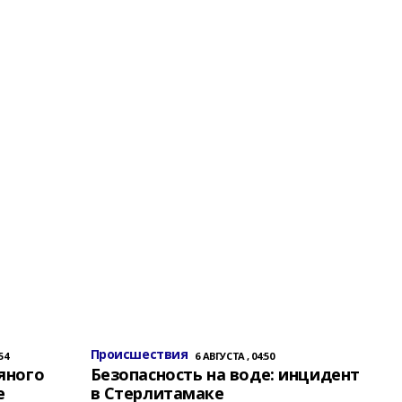
Происшествия
54
6 АВГУСТА , 04:50
яного
Безопасность на воде: инцидент
е
в Стерлитамаке