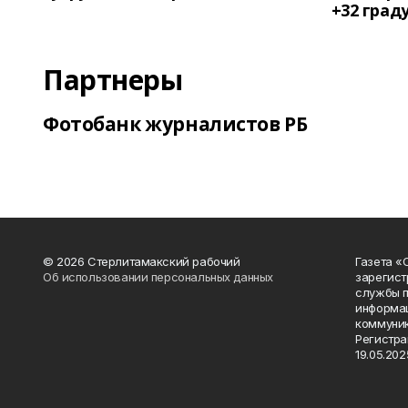
+32 град
Партнеры
Фотобанк журналистов РБ
© 2026 Стерлитамакский рабочий
Газета «
Об использовании персональных данных
зарегист
службы п
информац
коммуник
Регистра
19.05.2025