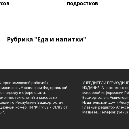
усов
подростков
Рубрика "Еда и напитки"
Стерлитамакский рабочий»
УЧРЕДИТЕЛИ ПЕРИОДИЧЕ
рирована в Управлении Федеральной
ИЗДАНИЯ: Агентство по п
о надзору в сфере связи,
массовой информации Ре
ионных технологий и массовых
Башкортостан, Акционерн
аций по Республике Башкортостан.
Издательский дом «Респу
ционный номер ПИ № ТУ 02 - 01783 от
Главный редактор Алексе
 г.
Матвеев. Телефон: (3473) 