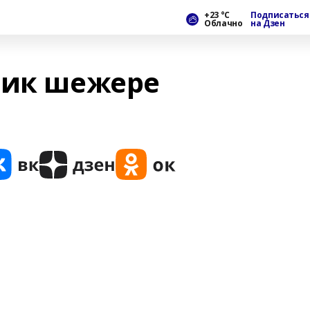
+23 °С
Подписаться
Облачно
на Дзен
ник шежере