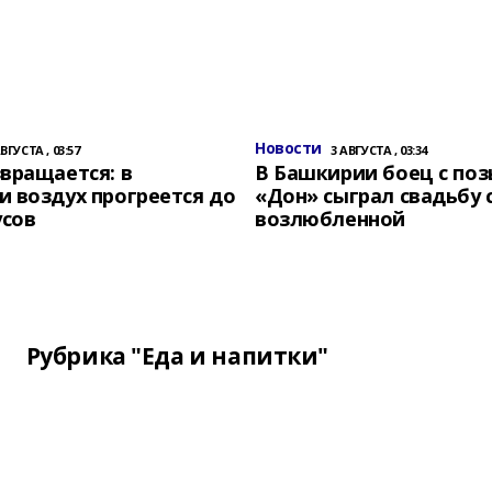
Новости
АВГУСТА , 03:57
3 АВГУСТА , 03:34
вращается: в
В Башкирии боец с по
 воздух прогреется до
«Дон» сыграл свадьбу 
усов
возлюбленной
Рубрика "Еда и напитки"