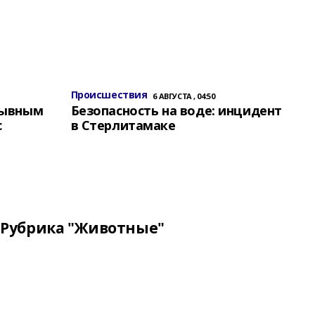
Происшествия
6 АВГУСТА , 04:50
зывным
Безопасность на воде: инцидент
с
в Стерлитамаке
Рубрика "Животные"